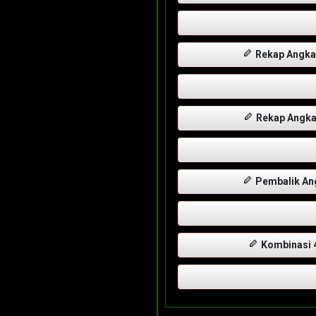
Rekap Angka
Rekap Angka
Pembalik An
Kombinasi 