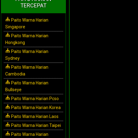
TERCEPAT
Paito Warna Harian
Singapore
Paito Warna Harian
Hongkong
Paito Warna Harian
Sydney
Paito Warna Harian
Cambodia
Paito Warna Harian
Bullseye
Paito Warna Harian Pcso
Paito Warna Harian Korea
Paito Warna Harian Laos
Paito Warna Harian Taipei
Paito Warna Harian