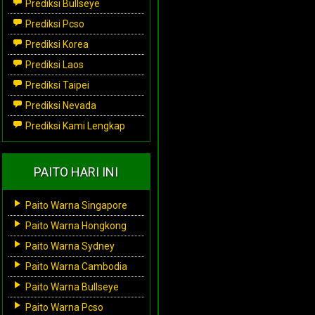
Prediksi Bullseye
Prediksi Pcso
Prediksi Korea
Prediksi Laos
Prediksi Taipei
Prediksi Nevada
Prediksi Kami Lengkap
PAITO HARI INI
Paito Warna Singapore
Paito Warna Hongkong
Paito Warna Sydney
Paito Warna Cambodia
Paito Warna Bullseye
Paito Warna Pcso