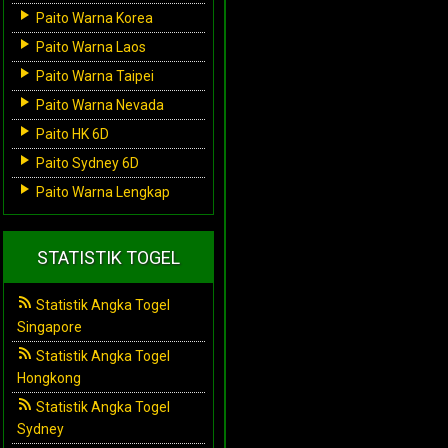
Paito Warna Korea
Paito Warna Laos
Paito Warna Taipei
Paito Warna Nevada
Paito HK 6D
Paito Sydney 6D
Paito Warna Lengkap
STATISTIK TOGEL
Statistik Angka Togel
Singapore
Statistik Angka Togel
Hongkong
Statistik Angka Togel
Sydney