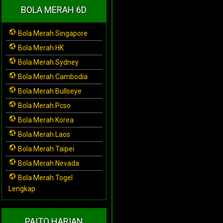
BOLA MERAH 6D
Bola Merah Singapore
Bola Merah HK
Bola Merah Sydney
Bola Merah Cambodia
Bola Merah Bullseye
Bola Merah Pcso
Bola Merah Korea
Bola Merah Laos
Bola Merah Taipei
Bola Merah Nevada
Bola Merah Togel
Lengkap
PAITO HARIAN