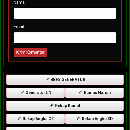
Nama
Email
Kirim Komentar
BBFS GENERATOR
Generator LN
Rumus Harian
Rekap Kumat
Rekap Angka CT
Rekap Angka 3D