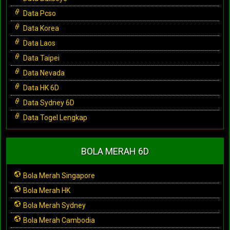
Data Pcso
Data Korea
Data Laos
Data Taipei
Data Nevada
Data HK 6D
Data Sydney 6D
Data Togel Lengkap
BOLA MERAH 6D
Bola Merah Singapore
Bola Merah HK
Bola Merah Sydney
Bola Merah Cambodia