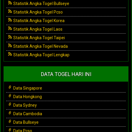
Statistik Angka Togel Bullseye
Statistik Angka Togel Pcso
Statistik Angka Togel Korea
Statistik Angka Togel Laos
Statistik Angka Togel Taipei
Statistik Angka Togel Nevada
Statistik Angka Togel Lengkap
DATA TOGEL HARI INI
Data Singapore
Data Hongkong
Data Sydney
Data Cambodia
Data Bullseye
Data Pcso