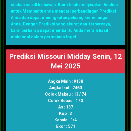
silakan scroll ke bawah. Kami telah menyiapkan Analisa
untuk Membantu anda mencari perbandingan Prediksi
Anda dan dapat meningkatan peluang kemenangan
Anda. Dengan Prediksi yang akurat dan terpercaya,
kami berharap dapat membantu Anda meraih hasil
maksimal dalam permainan togel.
Prediksi Missouri Midday Senin, 12
Mei 2025
Angka Main : 9138
Angka Ikut : 7460
Colok Makau : 13 / 74
Colok Bebas : 1 / 3
As : 137
Kop : 3
Kepala : 1/4
Ekor : 571