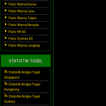
Paito Warna Korea
Paito Warna Laos
Paito Warna Taipei
Paito Warna Nevada
Paito HK 6D
Paito Sydney 6D
Paito Warna Lengkap
STATISTIK TOGEL
Statistik Angka Togel
Singapore
Statistik Angka Togel
Hongkong
Statistik Angka Togel
Sydney