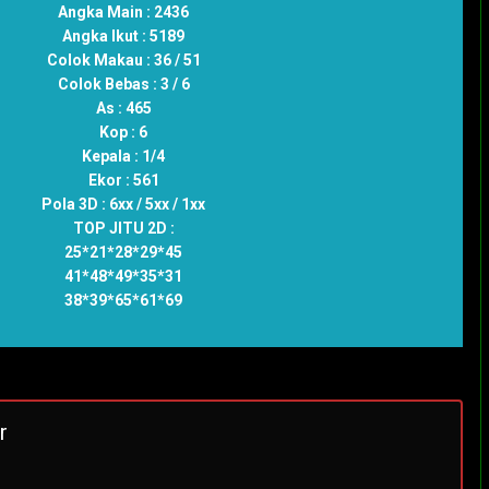
Angka Main : 2436
Angka Ikut : 5189
Colok Makau : 36 / 51
Colok Bebas : 3 / 6
As : 465
Kop : 6
Kepala : 1/4
Ekor : 561
Pola 3D : 6xx / 5xx / 1xx
TOP JITU 2D :
25*21*28*29*45
41*48*49*35*31
38*39*65*61*69
r