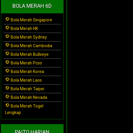
BOLA MERAH 6D
Bola Merah Singapore
Bola Merah HK
Bola Merah Sydney
Bola Merah Cambodia
Bola Merah Bullseye
Bola Merah Pcso
Bola Merah Korea
Bola Merah Laos
Bola Merah Taipei
Bola Merah Nevada
Bola Merah Togel
Lengkap
PAITO HARIAN