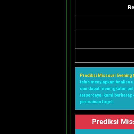
Re
Prediksi Missouri Evening t
telah menyiapkan Analisa 
dan dapat meningkatan pe
terpercaya, kami berharap
permainan togel.
Prediksi Mis