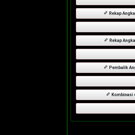
Rekap Angka
Rekap Angka
Pembalik An
Kombinasi 