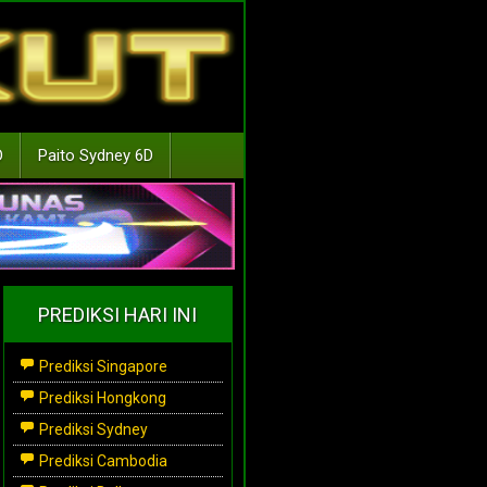
D
Paito Sydney 6D
PREDIKSI HARI INI
Prediksi Singapore
Prediksi Hongkong
Prediksi Sydney
Prediksi Cambodia