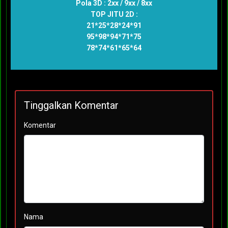
Pola 3D : 2xx / 9xx / 8xx
TOP JITU 2D :
21*25*28*24*91
95*98*94*71*75
78*74*61*65*64
Tinggalkan Komentar
Komentar
Nama