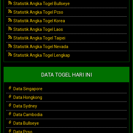
Statistik Angka Togel Bullseye
Statistik Angka Togel Pcso
Statistik Angka Togel Korea
Statistik Angka Togel Laos
Statistik Angka Togel Taipei
Statistik Angka Togel Nevada
Statistik Angka Togel Lengkap
DATA TOGEL HARI INI
Data Singapore
Data Hongkong
Data Sydney
Data Cambodia
Data Bullseye
Data Pcso