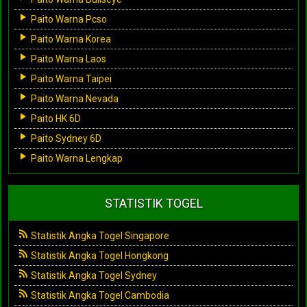
Paito Warna Pcso
Paito Warna Korea
Paito Warna Laos
Paito Warna Taipei
Paito Warna Nevada
Paito HK 6D
Paito Sydney 6D
Paito Warna Lengkap
STATISTIK TOGEL
Statistik Angka Togel Singapore
Statistik Angka Togel Hongkong
Statistik Angka Togel Sydney
Statistik Angka Togel Cambodia