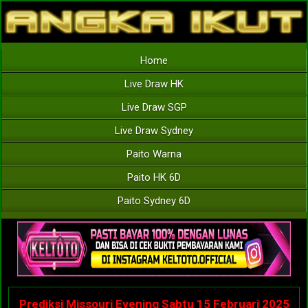
Home
Live Draw HK
Live Draw SGP
Live Draw Sydney
Paito Warna
Paito HK 6D
Paito Sydney 6D
Prediksi Missouri Evening Sabtu 15 Februari 2025