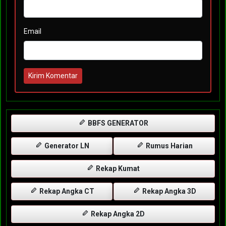
Email
Kirim Komentar
BBFS GENERATOR
Generator LN
Rumus Harian
Rekap Kumat
Rekap Angka CT
Rekap Angka 3D
Rekap Angka 2D