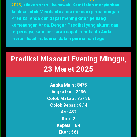
2025
, silakan scroll ke bawah. Kami telah menyiapkan
Analisa untuk Membantu anda mencari perbandingan
Prediksi Anda dan dapat meningkatan peluang
kemenangan Anda. Dengan Prediksi yang akurat dan
terpercaya, kami berharap dapat membantu Anda
meraih hasil maksimal dalam permainan togel.
Prediksi Missouri Evening Minggu,
23 Maret 2025
Angka Main : 8475
Angka Ikut : 2136
Colok Makau : 75 / 36
Colok Bebas : 8 / 4
As : 452
Kop : 2
Kepala : 1/4
Ekor : 561