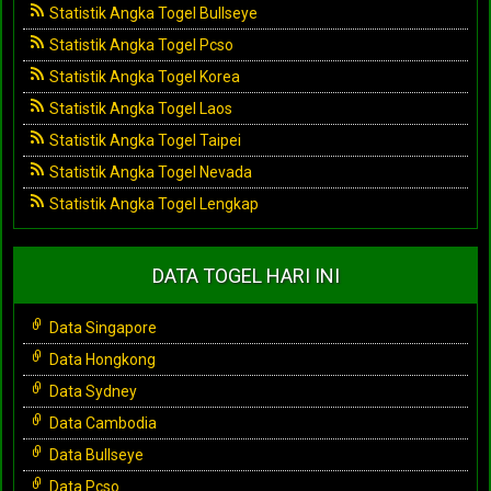
Statistik Angka Togel Bullseye
Statistik Angka Togel Pcso
Statistik Angka Togel Korea
Statistik Angka Togel Laos
Statistik Angka Togel Taipei
Statistik Angka Togel Nevada
Statistik Angka Togel Lengkap
DATA TOGEL HARI INI
Data Singapore
Data Hongkong
Data Sydney
Data Cambodia
Data Bullseye
Data Pcso