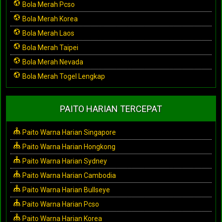
Bola Merah Pcso
Bola Merah Korea
Bola Merah Laos
Bola Merah Taipei
Bola Merah Nevada
Bola Merah Togel Lengkap
PAITO HARIAN TERCEPAT
Paito Warna Harian Singapore
Paito Warna Harian Hongkong
Paito Warna Harian Sydney
Paito Warna Harian Cambodia
Paito Warna Harian Bullseye
Paito Warna Harian Pcso
Paito Warna Harian Korea