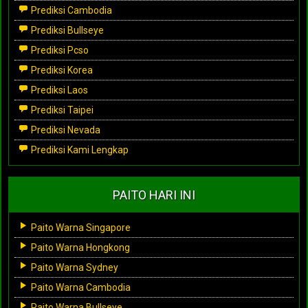
Prediksi Cambodia
Prediksi Bullseye
Prediksi Pcso
Prediksi Korea
Prediksi Laos
Prediksi Taipei
Prediksi Nevada
Prediksi Kami Lengkap
PAITO HARI INI
Paito Warna Singapore
Paito Warna Hongkong
Paito Warna Sydney
Paito Warna Cambodia
Paito Warna Bullseye