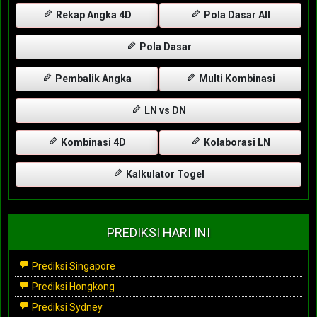
Rekap Angka 4D
Pola Dasar All
Pola Dasar
Pembalik Angka
Multi Kombinasi
LN vs DN
Kombinasi 4D
Kolaborasi LN
Kalkulator Togel
PREDIKSI HARI INI
Prediksi Singapore
Prediksi Hongkong
Prediksi Sydney