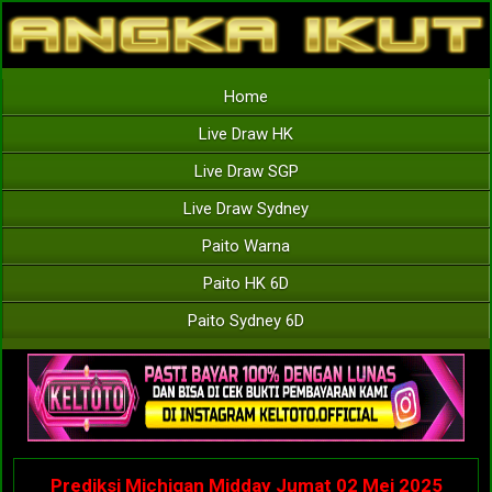
Home
Live Draw HK
Live Draw SGP
Live Draw Sydney
Paito Warna
Paito HK 6D
Paito Sydney 6D
Prediksi Michigan Midday Jumat 02 Mei 2025