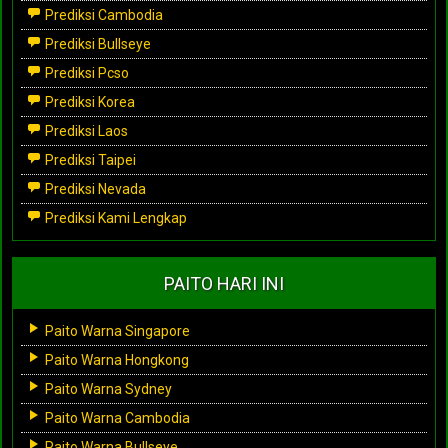
Prediksi Cambodia
Prediksi Bullseye
Prediksi Pcso
Prediksi Korea
Prediksi Laos
Prediksi Taipei
Prediksi Nevada
Prediksi Kami Lengkap
PAITO HARI INI
Paito Warna Singapore
Paito Warna Hongkong
Paito Warna Sydney
Paito Warna Cambodia
Paito Warna Bullseye