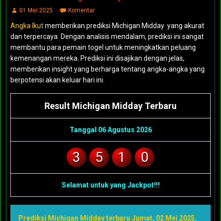
01 Mei 2025
Komentar
Angka Ikut
memberikan prediksi Michigan Midday yang akurat
dan terpercaya. Dengan analisis mendalam, prediksi ini sangat
membantu para pemain togel untuk meningkatkan peluang
kemenangan mereka. Prediksi ini disajikan dengan jelas,
memberikan insight yang berharga tentang angka-angka yang
berpotensi akan keluar hari ini.
Result Michigan Midday Terbaru
Tanggal 06 Agustus 2026
3
5
1
0
Selamat untuk yang Jackpot!!!
Prediksi Michigan Midday terbaru Jumat, 02 Mei 2025
,