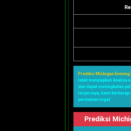
Re
Prediksi Michigan Evening 
telah menyiapkan Analisa 
dan dapat meningkatan pe
terpercaya, kami berharap
permainan togel.
Prediksi Michi