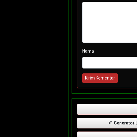
Nama
Kirim Komentar
Generator 