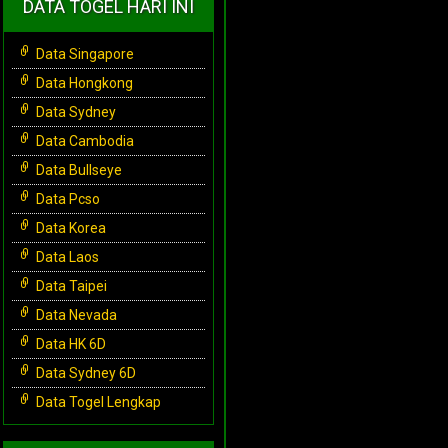
DATA TOGEL HARI INI
Data Singapore
Data Hongkong
Data Sydney
Data Cambodia
Data Bullseye
Data Pcso
Data Korea
Data Laos
Data Taipei
Data Nevada
Data HK 6D
Data Sydney 6D
Data Togel Lengkap