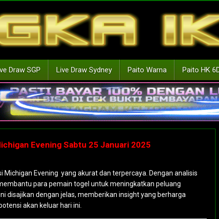
ive Draw SGP
Live Draw Sydney
Paito Warna
Paito HK 6
Michigan Evening Sabtu 25 Januari 2025
 Michigan Evening yang akurat dan terpercaya. Dengan analisis
t membantu para pemain togel untuk meningkatkan peluang
i disajikan dengan jelas, memberikan insight yang berharga
tensi akan keluar hari ini.