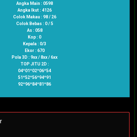
Angka Main : 0598
Angka Ikut : 4126
Colok Makau : 98 / 26
Colok Bebas : 0 / 5
As : 058
Kop : 0
Kepala : 0/3
Ekor : 670
Pola 3D : 9xx / 8xx / 6xx
TOP JITU 2D :
04*01*02*06*54
51*52*56*94*91
92*96*84*81*86
r