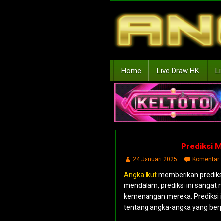
Home
Live Draw HK
L
Prediksi 
24 Januari 2025
Komentar
Angka Ikut
memberikan prediksi
mendalam, prediksi ini sanga
kemenangan mereka. Prediksi in
tentang angka-angka yang berpo