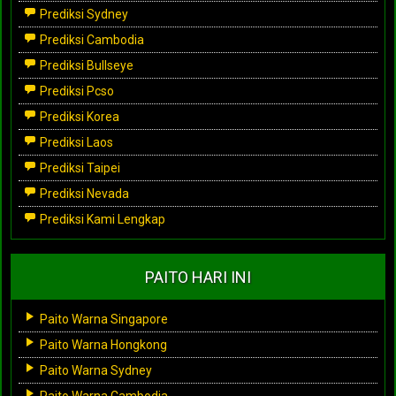
Prediksi Sydney
Prediksi Cambodia
Prediksi Bullseye
Prediksi Pcso
Prediksi Korea
Prediksi Laos
Prediksi Taipei
Prediksi Nevada
Prediksi Kami Lengkap
PAITO HARI INI
Paito Warna Singapore
Paito Warna Hongkong
Paito Warna Sydney
Paito Warna Cambodia