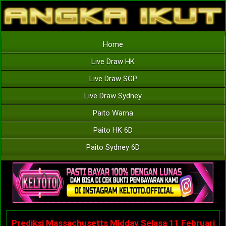
Home
Live Draw HK
Live Draw SGP
Live Draw Sydney
Paito Warna
Paito HK 6D
Paito Sydney 6D
Prediksi Massachusetts Midday Selasa 11 Februari