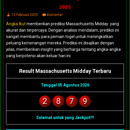
2025
10 Februari 2025
Komentar
Angka Ikut
memberikan prediksi Massachusetts Midday yang
akurat dan terpercaya. Dengan analisis mendalam, prediksi ini
sangat membantu para pemain togel untuk meningkatkan
peluang kemenangan mereka. Prediksi ini disajikan dengan
jelas, memberikan insight yang berharga tentang angka-angka
yang berpotensi akan keluar hari ini.
Result Massachusetts Midday Terbaru
Tanggal 05 Agustus 2026
2
8
7
9
Selamat untuk yang Jackpot!!!