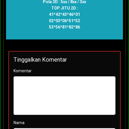
Pola 3D : 5xx / 8xx / 3xx
TOP JITU 2D :
41*42*43*46*01
02*03*06*51*52
53*56*81*82*86
Tinggalkan Komentar
Komentar
Nama