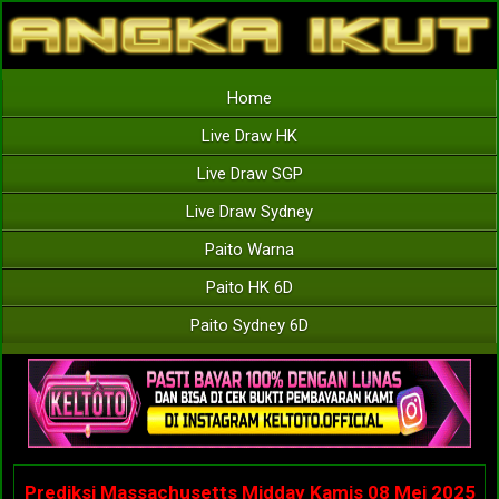
Home
Live Draw HK
Live Draw SGP
Live Draw Sydney
Paito Warna
Paito HK 6D
Paito Sydney 6D
Prediksi Massachusetts Midday Kamis 08 Mei 2025