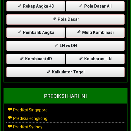
Rekap Angka 4D
Pola Dasar All
Pola Dasar
Pembalik Angka
Multi Kombinasi
LN vs DN
Kombinasi 4D
Kolaborasi LN
Kalkulator Togel
PREDIKSI HARI INI
Prediksi Singapore
Prediksi Hongkong
Prediksi Sydney