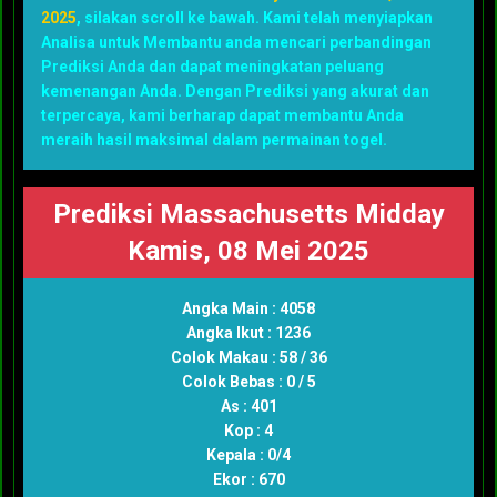
2025
, silakan scroll ke bawah. Kami telah menyiapkan
Analisa untuk Membantu anda mencari perbandingan
Prediksi Anda dan dapat meningkatan peluang
kemenangan Anda. Dengan Prediksi yang akurat dan
terpercaya, kami berharap dapat membantu Anda
meraih hasil maksimal dalam permainan togel.
Prediksi Massachusetts Midday
Kamis, 08 Mei 2025
Angka Main : 4058
Angka Ikut : 1236
Colok Makau : 58 / 36
Colok Bebas : 0 / 5
As : 401
Kop : 4
Kepala : 0/4
Ekor : 670