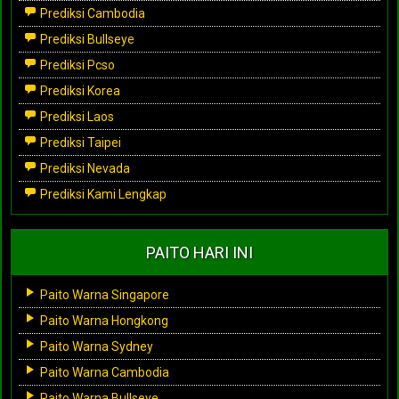
Prediksi Cambodia
Prediksi Bullseye
Prediksi Pcso
Prediksi Korea
Prediksi Laos
Prediksi Taipei
Prediksi Nevada
Prediksi Kami Lengkap
PAITO HARI INI
Paito Warna Singapore
Paito Warna Hongkong
Paito Warna Sydney
Paito Warna Cambodia
Paito Warna Bullseye