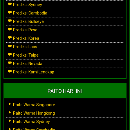
Prediksi Sydney
Prediksi Cambodia
Prediksi Bullseye
Prediksi Pcso
Prediksi Korea
Prediksi Laos
Prediksi Taipei
Prediksi Nevada
Prediksi Kami Lengkap
PAITO HARI INI
Paito Warna Singapore
Paito Warna Hongkong
Paito Warna Sydney
Paito Warna Cambodia