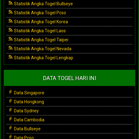
Statistik Angka Togel Bullseye
Statistik Angka Togel Pcso
Statistik Angka Togel Korea
Statistik Angka Togel Laos
Statistik Angka Togel Taipei
Statistik Angka Togel Nevada
Statistik Angka Togel Lengkap
DATA TOGEL HARI INI
Data Singapore
Data Hongkong
Data Sydney
Data Cambodia
Data Bullseye
Data Pcso