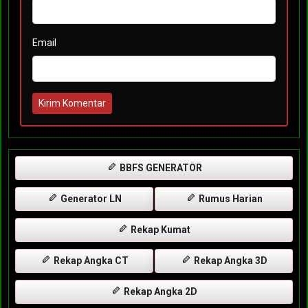
Email
Kirim Komentar
BBFS GENERATOR
Generator LN
Rumus Harian
Rekap Kumat
Rekap Angka CT
Rekap Angka 3D
Rekap Angka 2D