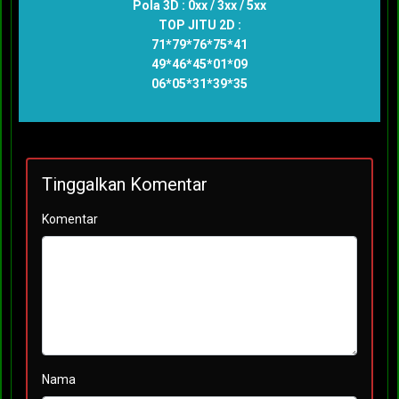
Pola 3D : 0xx / 3xx / 5xx
TOP JITU 2D :
71*79*76*75*41
49*46*45*01*09
06*05*31*39*35
Tinggalkan Komentar
Komentar
Nama