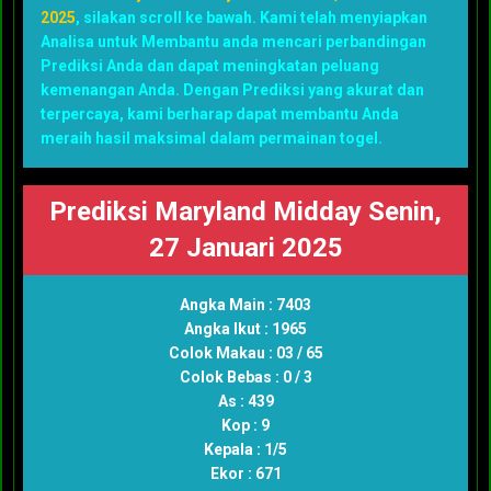
2025
, silakan scroll ke bawah. Kami telah menyiapkan
Analisa untuk Membantu anda mencari perbandingan
Prediksi Anda dan dapat meningkatan peluang
kemenangan Anda. Dengan Prediksi yang akurat dan
terpercaya, kami berharap dapat membantu Anda
meraih hasil maksimal dalam permainan togel.
Prediksi Maryland Midday Senin,
27 Januari 2025
Angka Main : 7403
Angka Ikut : 1965
Colok Makau : 03 / 65
Colok Bebas : 0 / 3
As : 439
Kop : 9
Kepala : 1/5
Ekor : 671