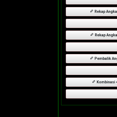
Rekap Angka
Rekap Angka
Pembalik An
Kombinasi 