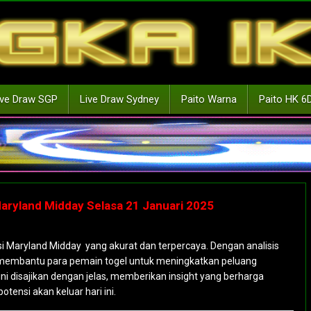
ive Draw SGP
Live Draw Sydney
Paito Warna
Paito HK 6
Maryland Midday Selasa 21 Januari 2025
 Maryland Midday yang akurat dan terpercaya. Dengan analisis
t membantu para pemain togel untuk meningkatkan peluang
i disajikan dengan jelas, memberikan insight yang berharga
tensi akan keluar hari ini.