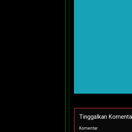
Tinggalkan Komenta
Komentar