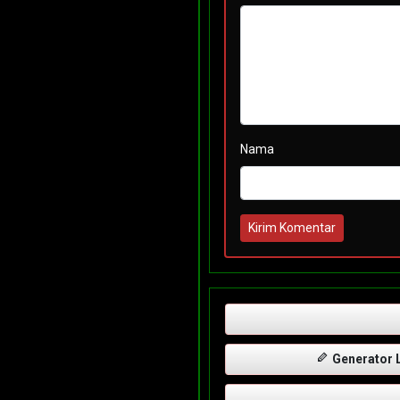
Nama
Kirim Komentar
Generator 