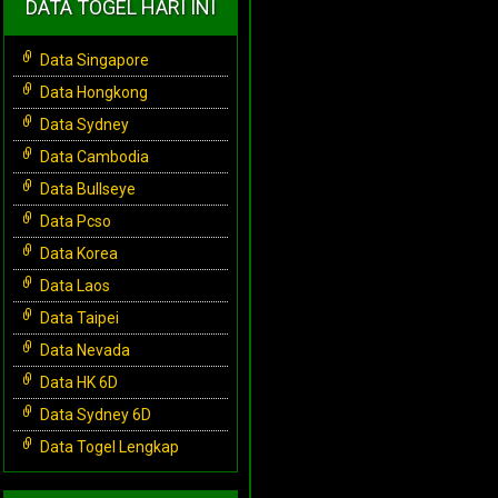
DATA TOGEL HARI INI
Data Singapore
Data Hongkong
Data Sydney
Data Cambodia
Data Bullseye
Data Pcso
Data Korea
Data Laos
Data Taipei
Data Nevada
Data HK 6D
Data Sydney 6D
Data Togel Lengkap