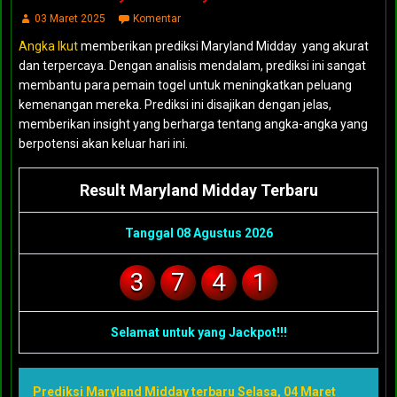
03 Maret 2025
Komentar
Angka Ikut
memberikan prediksi Maryland Midday yang akurat
dan terpercaya. Dengan analisis mendalam, prediksi ini sangat
membantu para pemain togel untuk meningkatkan peluang
kemenangan mereka. Prediksi ini disajikan dengan jelas,
memberikan insight yang berharga tentang angka-angka yang
berpotensi akan keluar hari ini.
Result Maryland Midday Terbaru
Tanggal 08 Agustus 2026
3
7
4
1
Selamat untuk yang Jackpot!!!
Prediksi Maryland Midday terbaru Selasa, 04 Maret