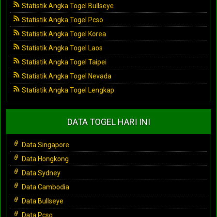
Statistik Angka Togel Bullseye
Statistik Angka Togel Pcso
Statistik Angka Togel Korea
Statistik Angka Togel Laos
Statistik Angka Togel Taipei
Statistik Angka Togel Nevada
Statistik Angka Togel Lengkap
DATA TOGEL HARI INI
Data Singapore
Data Hongkong
Data Sydney
Data Cambodia
Data Bullseye
Data Pcso