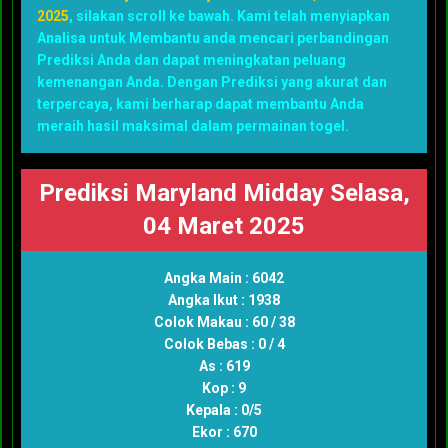
2025
, silakan scroll ke bawah. Kami telah menyiapkan
Analisa untuk Membantu anda mencari perbandingan
Prediksi Anda dan dapat meningkatan peluang
kemenangan Anda. Dengan Prediksi yang akurat dan
terpercaya, kami berharap dapat membantu Anda
meraih hasil maksimal dalam permainan togel.
Prediksi Maryland Midday Selasa,
04 Maret 2025
Angka Main : 6042
Angka Ikut : 1938
Colok Makau : 60 / 38
Colok Bebas : 0 / 4
As : 619
Kop : 9
Kepala : 0/5
Ekor : 670