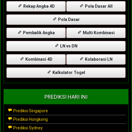
Rekap Angka 4D
Pola Dasar All
Pola Dasar
Pembalik Angka
Multi Kombinasi
LN vs DN
Kombinasi 4D
Kolaborasi LN
Kalkulator Togel
PREDIKSI HARI INI
Prediksi Singapore
Prediksi Hongkong
Prediksi Sydney