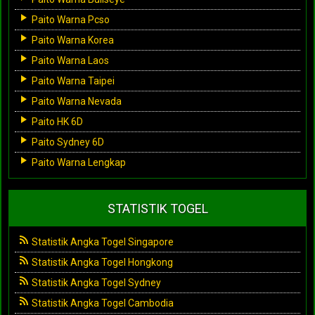
Paito Warna Pcso
Paito Warna Korea
Paito Warna Laos
Paito Warna Taipei
Paito Warna Nevada
Paito HK 6D
Paito Sydney 6D
Paito Warna Lengkap
STATISTIK TOGEL
Statistik Angka Togel Singapore
Statistik Angka Togel Hongkong
Statistik Angka Togel Sydney
Statistik Angka Togel Cambodia