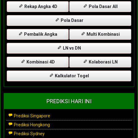
Rekap Angka 4D
Pola Dasar All
Pola Dasar
Pembalik Angka
Multi Kombinasi
LN vs DN
Kombinasi 4D
Kolaborasi LN
Kalkulator Togel
PREDIKSI HARI INI
Prediksi Singapore
Prediksi Hongkong
Prediksi Sydney