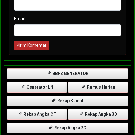
Email
Kirim Komentar
BBFS GENERATOR
Generator LN
Rumus Harian
Rekap Kumat
Rekap Angka CT
Rekap Angka 3D
Rekap Angka 2D