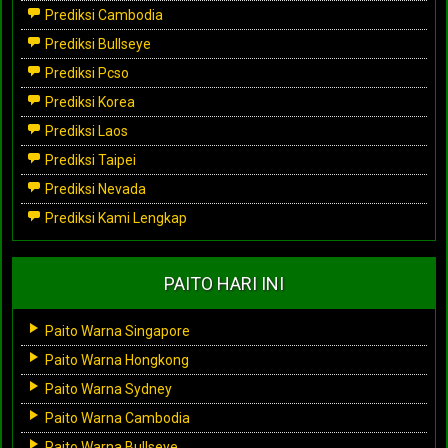
Prediksi Cambodia
Prediksi Bullseye
Prediksi Pcso
Prediksi Korea
Prediksi Laos
Prediksi Taipei
Prediksi Nevada
Prediksi Kami Lengkap
PAITO HARI INI
Paito Warna Singapore
Paito Warna Hongkong
Paito Warna Sydney
Paito Warna Cambodia
Paito Warna Bullseye