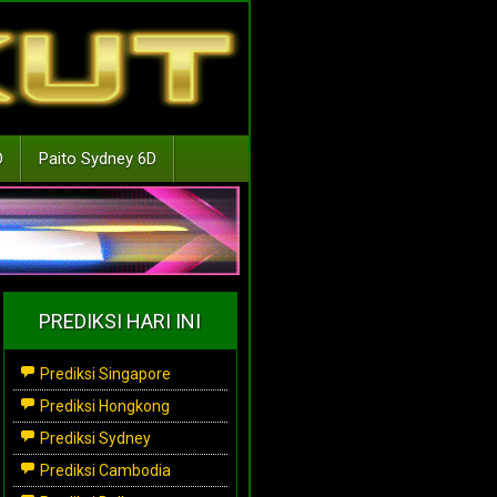
D
Paito Sydney 6D
PREDIKSI HARI INI
Prediksi Singapore
Prediksi Hongkong
Prediksi Sydney
Prediksi Cambodia