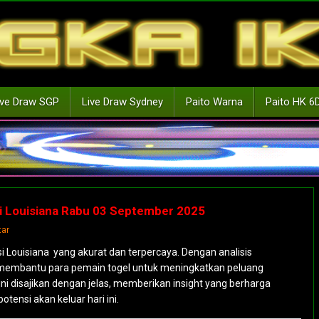
ive Draw SGP
Live Draw Sydney
Paito Warna
Paito HK 6
i Louisiana Rabu 03 September 2025
ar
 Louisiana yang akurat dan terpercaya. Dengan analisis
t membantu para pemain togel untuk meningkatkan peluang
i disajikan dengan jelas, memberikan insight yang berharga
tensi akan keluar hari ini.