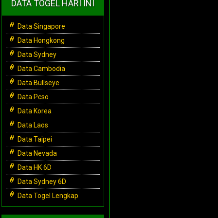
DATA TOGEL HARI INI
Data Singapore
Data Hongkong
Data Sydney
Data Cambodia
Data Bullseye
Data Pcso
Data Korea
Data Laos
Data Taipei
Data Nevada
Data HK 6D
Data Sydney 6D
Data Togel Lengkap