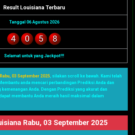
Result Louisiana Terbaru
Tanggal 06 Agustus 2026
4
0
5
8
Selamat untuk yang Jackpot!!!
 Rabu, 03 September 2025
, silakan scroll ke bawah. Kami telah
 Membantu anda mencari perbandingan Prediksi Anda dan
g kemenangan Anda. Dengan Prediksi yang akurat dan
 dapat membantu Anda meraih hasil maksimal dalam
uisiana Rabu, 03 September 2025