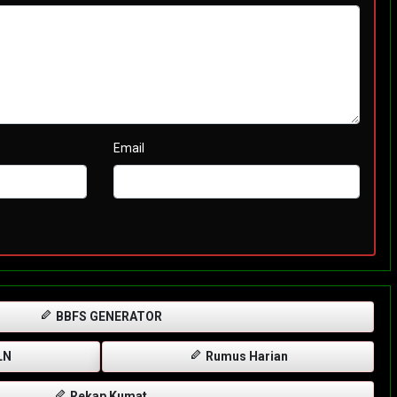
Email
BBFS GENERATOR
LN
Rumus Harian
Rekap Kumat