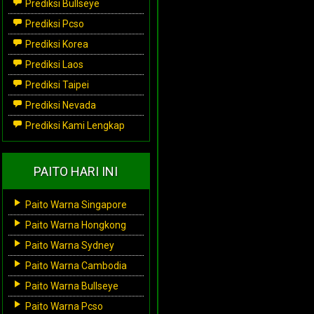
Prediksi Bullseye
Prediksi Pcso
Prediksi Korea
Prediksi Laos
Prediksi Taipei
Prediksi Nevada
Prediksi Kami Lengkap
PAITO HARI INI
Paito Warna Singapore
Paito Warna Hongkong
Paito Warna Sydney
Paito Warna Cambodia
Paito Warna Bullseye
Paito Warna Pcso