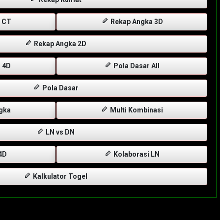
 CT
Rekap Angka 3D
Rekap Angka 2D
 4D
Pola Dasar All
Pola Dasar
gka
Multi Kombinasi
LN vs DN
4D
Kolaborasi LN
Kalkulator Togel