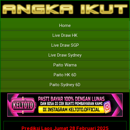
Home
Live Draw HK
Live Draw SGP
Live Draw Sydney
Paito Warna
Paito HK 6D
Paito Sydney 6D
Prediksi Laos Jumat 28 Februari 2025