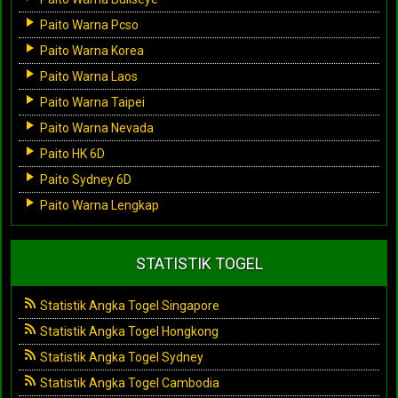
Paito Warna Pcso
Paito Warna Korea
Paito Warna Laos
Paito Warna Taipei
Paito Warna Nevada
Paito HK 6D
Paito Sydney 6D
Paito Warna Lengkap
STATISTIK TOGEL
Statistik Angka Togel Singapore
Statistik Angka Togel Hongkong
Statistik Angka Togel Sydney
Statistik Angka Togel Cambodia