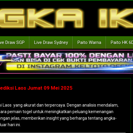
ive Draw SGP
Live Draw Sydney
Paito Warna
Paito HK 6
ediksi Laos Jumat 09 Mei 2025
 Laos yang akurat dan terpercaya. Dengan analisis mendalam,
 para pemain togel untuk meningkatkan peluang kemenangan
 dengan jelas, memberikan insight yang berharga tentang angka-
ar hari ini.