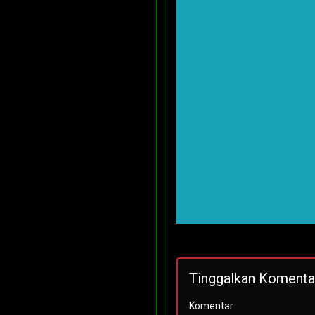
Tinggalkan Komenta
Komentar