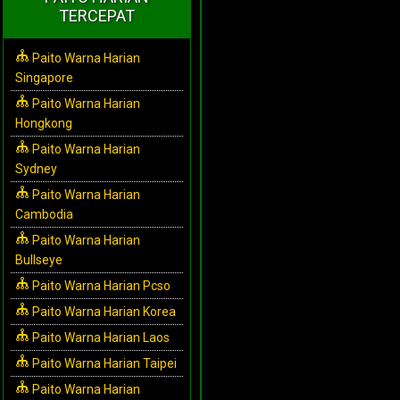
TERCEPAT
Paito Warna Harian
Singapore
Paito Warna Harian
Hongkong
Paito Warna Harian
Sydney
Paito Warna Harian
Cambodia
Paito Warna Harian
Bullseye
Paito Warna Harian Pcso
Paito Warna Harian Korea
Paito Warna Harian Laos
Paito Warna Harian Taipei
Paito Warna Harian