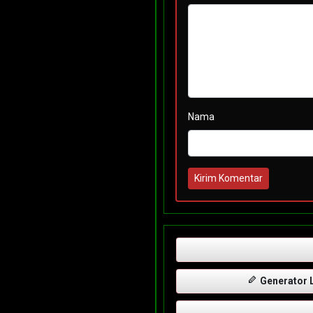
Nama
Kirim Komentar
Generator 