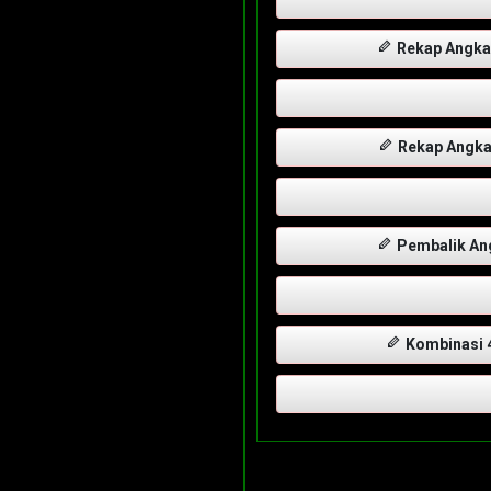
Rekap Angka
Rekap Angka
Pembalik An
Kombinasi 