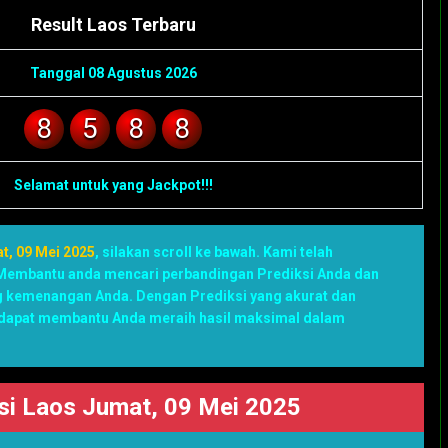
Result Laos Terbaru
Tanggal 08 Agustus 2026
8
5
8
8
Selamat untuk yang Jackpot!!!
t, 09 Mei 2025
, silakan scroll ke bawah. Kami telah
 Membantu anda mencari perbandingan Prediksi Anda dan
g kemenangan Anda. Dengan Prediksi yang akurat dan
 dapat membantu Anda meraih hasil maksimal dalam
si Laos Jumat, 09 Mei 2025