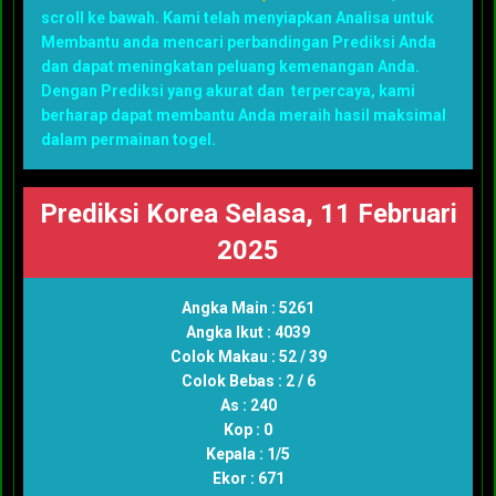
scroll ke bawah. Kami telah menyiapkan Analisa untuk
Membantu anda mencari perbandingan Prediksi Anda
dan dapat meningkatan peluang kemenangan Anda.
Dengan Prediksi yang akurat dan terpercaya, kami
berharap dapat membantu Anda meraih hasil maksimal
dalam permainan togel.
Prediksi Korea Selasa, 11 Februari
2025
Angka Main : 5261
Angka Ikut : 4039
Colok Makau : 52 / 39
Colok Bebas : 2 / 6
As : 240
Kop : 0
Kepala : 1/5
Ekor : 671