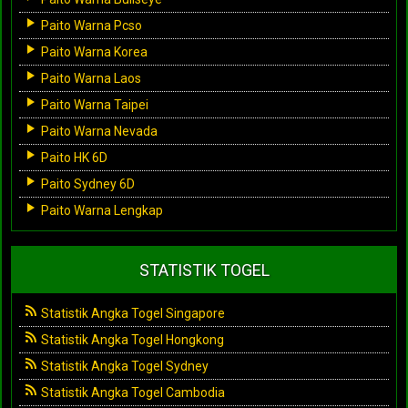
Paito Warna Pcso
Paito Warna Korea
Paito Warna Laos
Paito Warna Taipei
Paito Warna Nevada
Paito HK 6D
Paito Sydney 6D
Paito Warna Lengkap
STATISTIK TOGEL
Statistik Angka Togel Singapore
Statistik Angka Togel Hongkong
Statistik Angka Togel Sydney
Statistik Angka Togel Cambodia