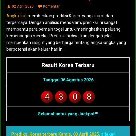
02 April 2025
Komentar
Angka Ikut
memberikan prediksi Korea yang akurat dan
terpercaya. Dengan analisis mendalam, prediksi ini sangat
membantu para pemain togel untuk meningkatkan peluang
kemenangan mereka. Prediksi ini disajikan dengan jelas,
memberikan insight yang berharga tentang angka-angka yang
berpotensi akan keluar hari ini.
Result Korea Terbaru
Tanggal 06 Agustus 2026
4
3
0
8
Selamat untuk yang Jackpot!!!
Prediksi Korea terbaru Kamis, 03 April 2025
, silakan