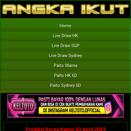
Home
Live Draw HK
Live Draw SGP
Live Draw Sydney
Paito Warna
Paito HK 6D
Paito Sydney 6D
Prediksi Korea Kamis 03 April 2025