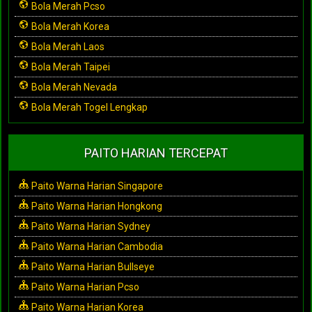
Bola Merah Pcso
Bola Merah Korea
Bola Merah Laos
Bola Merah Taipei
Bola Merah Nevada
Bola Merah Togel Lengkap
PAITO HARIAN TERCEPAT
Paito Warna Harian Singapore
Paito Warna Harian Hongkong
Paito Warna Harian Sydney
Paito Warna Harian Cambodia
Paito Warna Harian Bullseye
Paito Warna Harian Pcso
Paito Warna Harian Korea