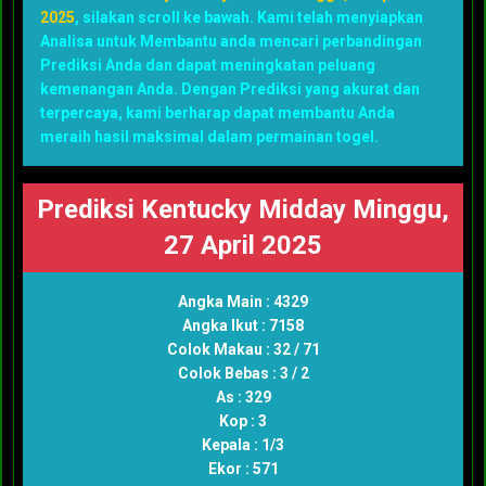
2025
, silakan scroll ke bawah. Kami telah menyiapkan
Analisa untuk Membantu anda mencari perbandingan
Prediksi Anda dan dapat meningkatan peluang
kemenangan Anda. Dengan Prediksi yang akurat dan
terpercaya, kami berharap dapat membantu Anda
meraih hasil maksimal dalam permainan togel.
Prediksi Kentucky Midday Minggu,
27 April 2025
Angka Main : 4329
Angka Ikut : 7158
Colok Makau : 32 / 71
Colok Bebas : 3 / 2
As : 329
Kop : 3
Kepala : 1/3
Ekor : 571