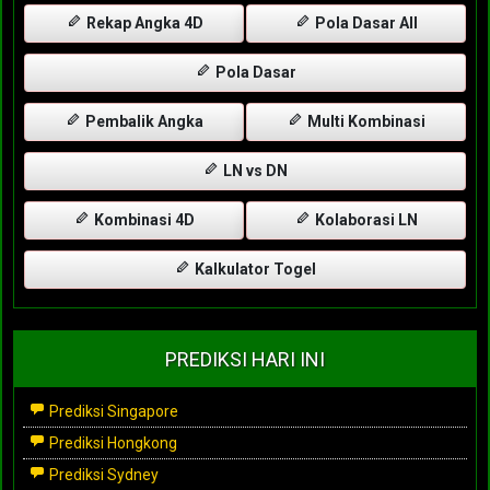
Rekap Angka 4D
Pola Dasar All
Pola Dasar
Pembalik Angka
Multi Kombinasi
LN vs DN
Kombinasi 4D
Kolaborasi LN
Kalkulator Togel
PREDIKSI HARI INI
Prediksi Singapore
Prediksi Hongkong
Prediksi Sydney