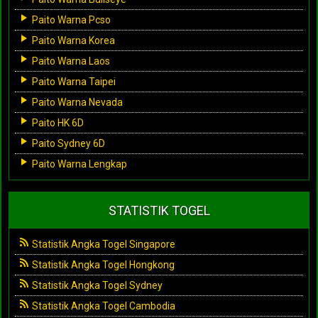
Paito Warna Pcso
Paito Warna Korea
Paito Warna Laos
Paito Warna Taipei
Paito Warna Nevada
Paito HK 6D
Paito Sydney 6D
Paito Warna Lengkap
STATISTIK TOGEL
Statistik Angka Togel Singapore
Statistik Angka Togel Hongkong
Statistik Angka Togel Sydney
Statistik Angka Togel Cambodia