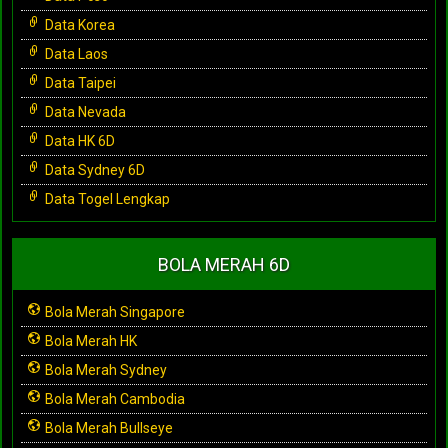
Data Korea
Data Laos
Data Taipei
Data Nevada
Data HK 6D
Data Sydney 6D
Data Togel Lengkap
BOLA MERAH 6D
Bola Merah Singapore
Bola Merah HK
Bola Merah Sydney
Bola Merah Cambodia
Bola Merah Bullseye