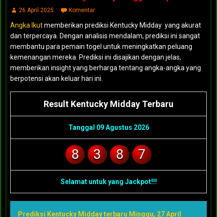
26 April 2025
Komentar
Angka Ikut
memberikan prediksi Kentucky Midday yang akurat
dan terpercaya. Dengan analisis mendalam, prediksi ini sangat
membantu para pemain togel untuk meningkatkan peluang
kemenangan mereka. Prediksi ini disajikan dengan jelas,
memberikan insight yang berharga tentang angka-angka yang
berpotensi akan keluar hari ini.
Result Kentucky Midday Terbaru
Tanggal 09 Agustus 2026
8
3
8
7
Selamat untuk yang Jackpot!!!
Prediksi Kentucky Midday terbaru Minggu, 27 April