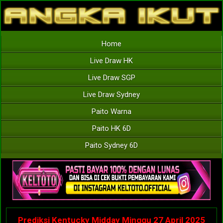
Home
Live Draw HK
Live Draw SGP
Live Draw Sydney
Paito Warna
Paito HK 6D
Paito Sydney 6D
Prediksi Kentucky Midday Minggu 27 April 2025