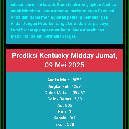
silakan scroll ke bawah. Kami telah menyiapkan Analisa
untuk Membantu anda mencari perbandingan Prediksi
Anda dan dapat meningkatan peluang kemenangan
Anda. Dengan Prediksi yang akurat dan terpercaya,
kami berharap dapat membantu Anda meraih hasil
maksimal dalam permainan togel.
Prediksi Kentucky Midday Jumat,
09 Mei 2025
Angka Main : 8053
Angka Ikut : 4267
Colok Makau : 05 / 67
Colok Bebas : 5 / 3
As : 805
Kop : 0
Kepala : 0/2
Ekor : 570