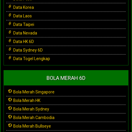
Data Korea
Data Laos
Data Taipei
Data Nevada
Data HK 6D
Data Sydney 6D
Data Togel Lengkap
BOLA MERAH 6D
Bola Merah Singapore
Bola Merah HK
Bola Merah Sydney
Bola Merah Cambodia
Bola Merah Bullseye