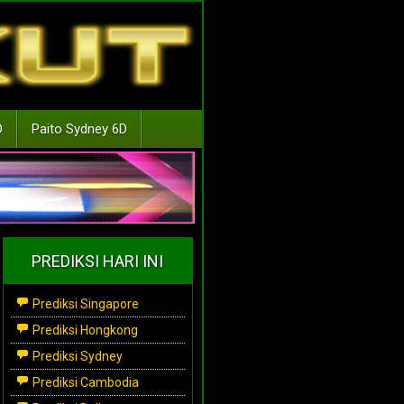
D
Paito Sydney 6D
PREDIKSI HARI INI
Prediksi Singapore
Prediksi Hongkong
Prediksi Sydney
Prediksi Cambodia