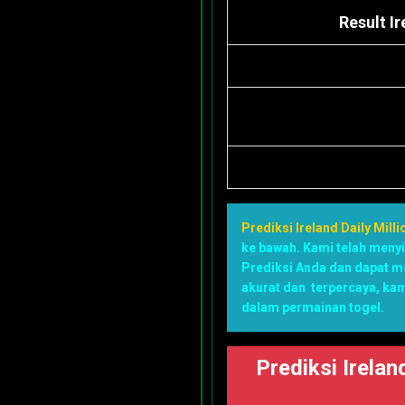
Result Ir
Prediksi Ireland Daily Mill
ke bawah. Kami telah meny
Prediksi Anda dan dapat 
akurat dan terpercaya, ka
dalam permainan togel.
Prediksi Irelan