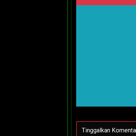
Tinggalkan Komenta