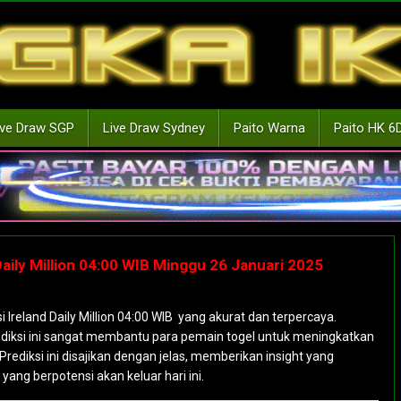
ive Draw SGP
Live Draw Sydney
Paito Warna
Paito HK 6
Daily Million 04:00 WIB Minggu 26 Januari 2025
Ireland Daily Million 04:00 WIB yang akurat dan terpercaya.
diksi ini sangat membantu para pemain togel untuk meningkatkan
diksi ini disajikan dengan jelas, memberikan insight yang
ang berpotensi akan keluar hari ini.