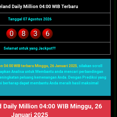
eland Daily Million 04:00 WIB Terbaru
Tanggal 07 Agustus 2026
0
8
3
6
Selamat untuk yang Jackpot!!!
ion 04:00 WIB terbaru Minggu, 26 Januari 2025
, silakan scroll
iapkan Analisa untuk Membantu anda mencari perbandingan
meningkatan peluang kemenangan Anda. Dengan Prediksi yang
mi berharap dapat membantu Anda meraih hasil maksimal
d Daily Million 04:00 WIB Minggu, 26
Januari 2025