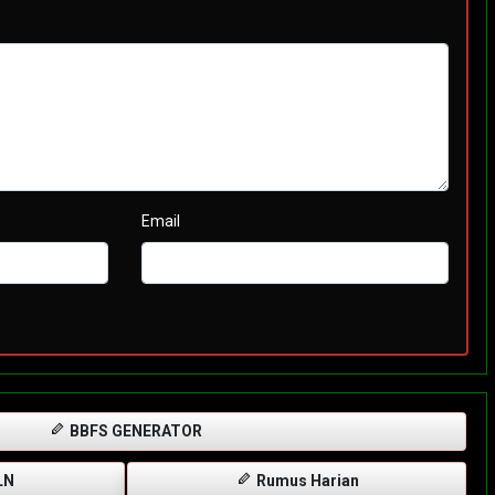
Email
BBFS GENERATOR
LN
Rumus Harian