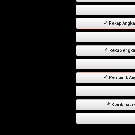
Rekap Angka
Rekap Angka
Pembalik An
Kombinasi 