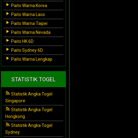
Paito Warna Korea
Paito Warna Laos
Paito Warna Taipei
Paito Warna Nevada
Paito HK 6D
Paito Sydney 6D
Paito Warna Lengkap
STATISTIK TOGEL
Statistik Angka Togel
Singapore
Statistik Angka Togel
Hongkong
Statistik Angka Togel
Sydney