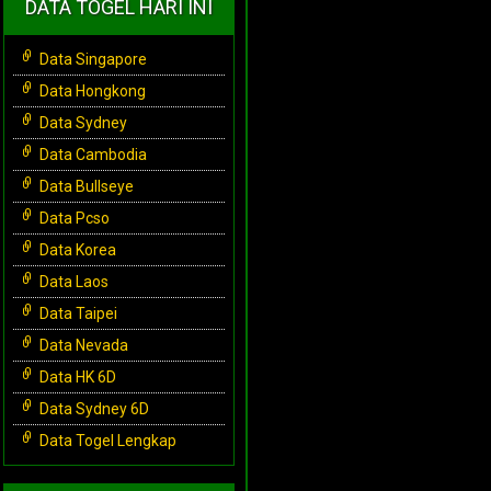
DATA TOGEL HARI INI
Data Singapore
Data Hongkong
Data Sydney
Data Cambodia
Data Bullseye
Data Pcso
Data Korea
Data Laos
Data Taipei
Data Nevada
Data HK 6D
Data Sydney 6D
Data Togel Lengkap