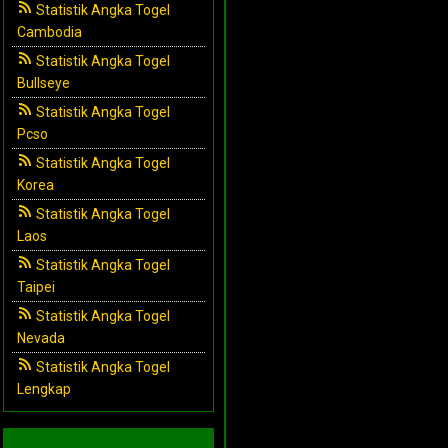
Statistik Angka Togel
Cambodia
Statistik Angka Togel
Bullseye
Statistik Angka Togel
Pcso
Statistik Angka Togel
Korea
Statistik Angka Togel
Laos
Statistik Angka Togel
Taipei
Statistik Angka Togel
Nevada
Statistik Angka Togel
Lengkap