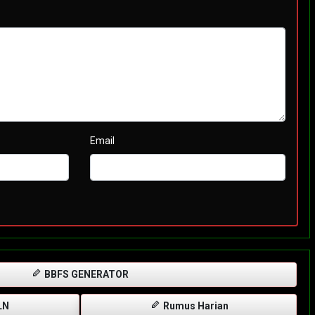
Email
BBFS GENERATOR
LN
Rumus Harian