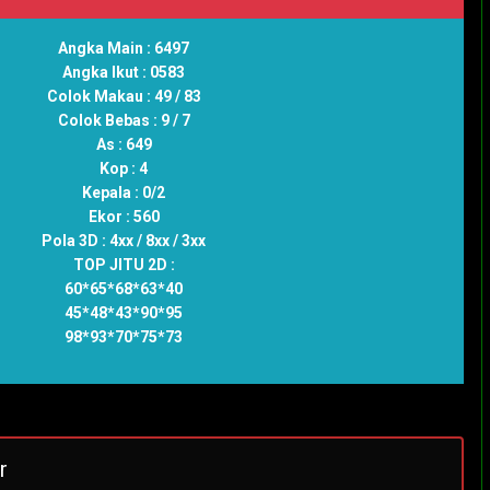
Angka Main : 6497
Angka Ikut : 0583
Colok Makau : 49 / 83
Colok Bebas : 9 / 7
As : 649
Kop : 4
Kepala : 0/2
Ekor : 560
Pola 3D : 4xx / 8xx / 3xx
TOP JITU 2D :
60*65*68*63*40
45*48*43*90*95
98*93*70*75*73
r