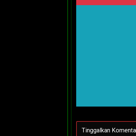
Tinggalkan Komenta