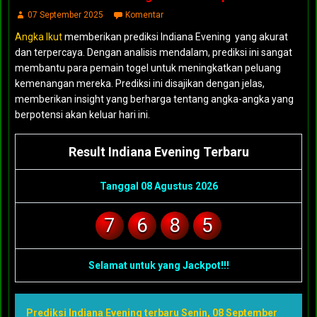
07 September 2025
Komentar
Angka Ikut
memberikan prediksi Indiana Evening yang akurat
dan terpercaya. Dengan analisis mendalam, prediksi ini sangat
membantu para pemain togel untuk meningkatkan peluang
kemenangan mereka. Prediksi ini disajikan dengan jelas,
memberikan insight yang berharga tentang angka-angka yang
berpotensi akan keluar hari ini.
Result Indiana Evening Terbaru
Tanggal 08 Agustus 2026
7
6
8
5
Selamat untuk yang Jackpot!!!
Prediksi Indiana Evening terbaru Senin, 08 September