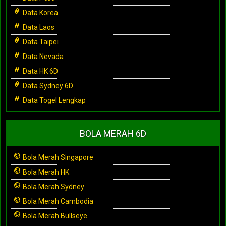
Data Korea
Data Laos
Data Taipei
Data Nevada
Data HK 6D
Data Sydney 6D
Data Togel Lengkap
BOLA MERAH 6D
Bola Merah Singapore
Bola Merah HK
Bola Merah Sydney
Bola Merah Cambodia
Bola Merah Bullseye