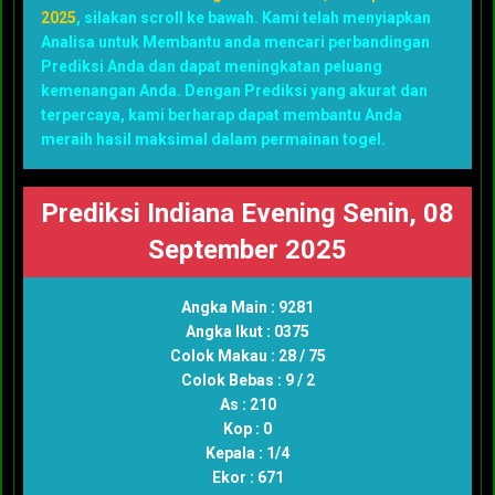
2025
, silakan scroll ke bawah. Kami telah menyiapkan
Analisa untuk Membantu anda mencari perbandingan
Prediksi Anda dan dapat meningkatan peluang
kemenangan Anda. Dengan Prediksi yang akurat dan
terpercaya, kami berharap dapat membantu Anda
meraih hasil maksimal dalam permainan togel.
Prediksi Indiana Evening Senin, 08
September 2025
Angka Main : 9281
Angka Ikut : 0375
Colok Makau : 28 / 75
Colok Bebas : 9 / 2
As : 210
Kop : 0
Kepala : 1/4
Ekor : 671