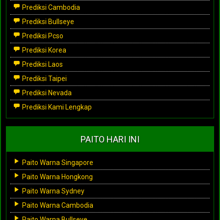
Prediksi Cambodia
Prediksi Bullseye
Prediksi Pcso
Prediksi Korea
Prediksi Laos
Prediksi Taipei
Prediksi Nevada
Prediksi Kami Lengkap
PAITO HARI INI
Paito Warna Singapore
Paito Warna Hongkong
Paito Warna Sydney
Paito Warna Cambodia
Paito Warna Bullseye