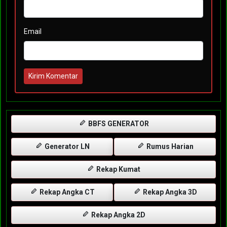
Email
Kirim Komentar
BBFS GENERATOR
Generator LN
Rumus Harian
Rekap Kumat
Rekap Angka CT
Rekap Angka 3D
Rekap Angka 2D