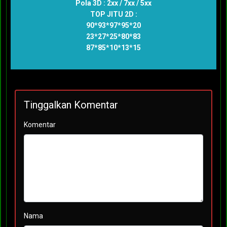
Pola 3D : 2xx / 7xx / 5xx
TOP JITU 2D :
90*93*97*95*20
23*27*25*80*83
87*85*10*13*15
Tinggalkan Komentar
Komentar
Nama