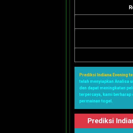
R
Prediksi Indiana Evening te
telah menyiapkan Analisa 
dan dapat meningkatan pe
terpercaya, kami berharap
permainan togel.
Prediksi Indi