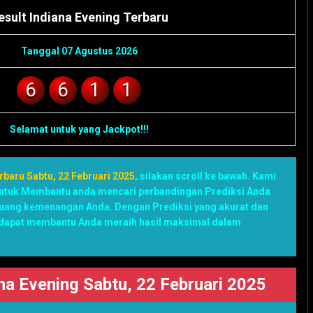
esult Indiana Evening Terbaru
Tanggal 07 Agustus 2026
6
6
1
1
Selamat untuk yang Jackpot!!!
rbaru Sabtu, 22 Februari 2025
, silakan scroll ke bawah. Kami
untuk Membantu anda mencari perbandingan Prediksi Anda
luang kemenangan Anda. Dengan Prediksi yang akurat dan
 dapat membantu Anda meraih hasil maksimal dalam
ana Evening Sabtu, 22 Februari 2025