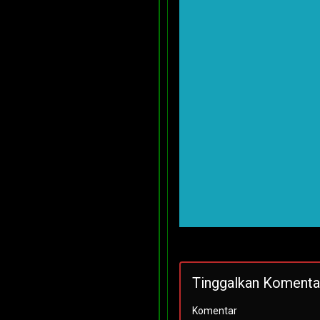
Tinggalkan Komenta
Komentar