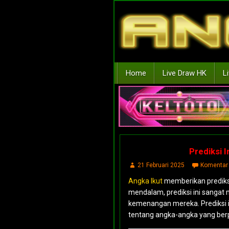
Home
Live Draw HK
L
Prediksi 
21 Februari 2025
Komentar
Angka Ikut
memberikan prediksi
mendalam, prediksi ini sanga
kemenangan mereka. Prediksi in
tentang angka-angka yang berpo