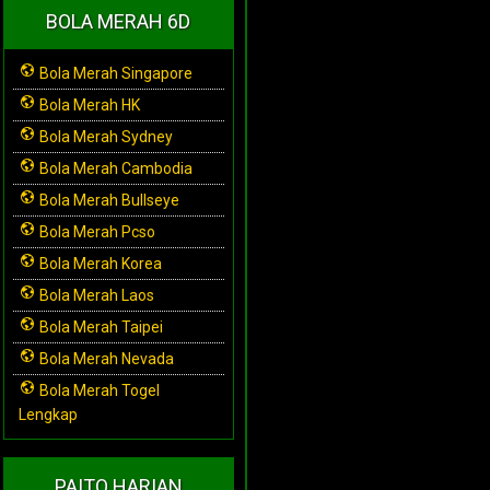
BOLA MERAH 6D
Bola Merah Singapore
Bola Merah HK
Bola Merah Sydney
Bola Merah Cambodia
Bola Merah Bullseye
Bola Merah Pcso
Bola Merah Korea
Bola Merah Laos
Bola Merah Taipei
Bola Merah Nevada
Bola Merah Togel
Lengkap
PAITO HARIAN