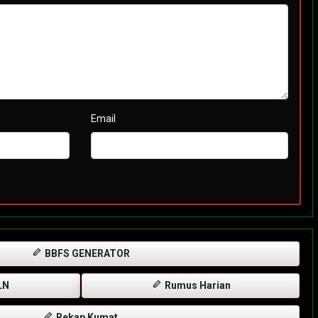
Email
BBFS GENERATOR
LN
Rumus Harian
Rekap Kumat