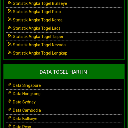
Statistik Angka Togel Bullseye
Statistik Angka Togel Pcso
Statistik Angka Togel Korea
Statistik Angka Togel Laos
Statistik Angka Togel Taipei
Statistik Angka Togel Nevada
Statistik Angka Togel Lengkap
DATA TOGEL HARI INI
Data Singapore
Data Hongkong
Data Sydney
Data Cambodia
Data Bullseye
Data Pcso