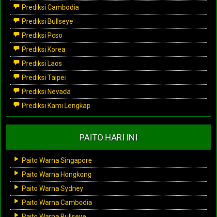
Prediksi Cambodia
Prediksi Bullseye
Prediksi Pcso
Prediksi Korea
Prediksi Laos
Prediksi Taipei
Prediksi Nevada
Prediksi Kami Lengkap
PAITO HARI INI
Paito Warna Singapore
Paito Warna Hongkong
Paito Warna Sydney
Paito Warna Cambodia
Paito Warna Bullseye