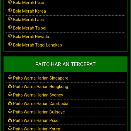
Bola Merah Pcso
Bola Merah Korea
Bola Merah Laos
Bola Merah Taipei
Bola Merah Nevada
Bola Merah Togel Lengkap
PAITO HARIAN TERCEPAT
Paito Warna Harian Singapore
Paito Warna Harian Hongkong
Paito Warna Harian Sydney
Paito Warna Harian Cambodia
Paito Warna Harian Bullseye
Paito Warna Harian Pcso
Paito Warna Harian Korea