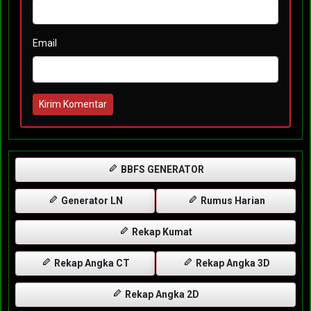
Email
Kirim Komentar
BBFS GENERATOR
Generator LN
Rumus Harian
Rekap Kumat
Rekap Angka CT
Rekap Angka 3D
Rekap Angka 2D