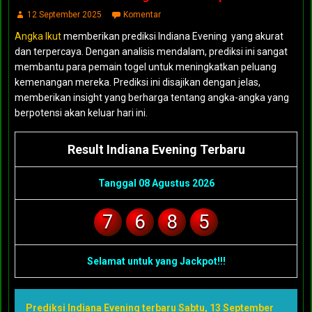
12 September 2025
Komentar
Angka Ikut
memberikan prediksi Indiana Evening yang akurat
dan terpercaya. Dengan analisis mendalam, prediksi ini sangat
membantu para pemain togel untuk meningkatkan peluang
kemenangan mereka. Prediksi ini disajikan dengan jelas,
memberikan insight yang berharga tentang angka-angka yang
berpotensi akan keluar hari ini.
Result Indiana Evening Terbaru
Tanggal 08 Agustus 2026
7
6
8
5
Selamat untuk yang Jackpot!!!
Prediksi Indiana Evening terbaru Sabtu, 13 September