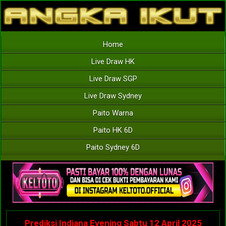
Home
Live Draw HK
Live Draw SGP
Live Draw Sydney
Paito Warna
Paito HK 6D
Paito Sydney 6D
Prediksi Indiana Evening Sabtu 12 April 2025