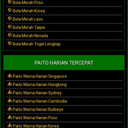
Bola Merah Pcso
Bola Merah Korea
Bola Merah Laos
Bola Merah Taipei
Bola Merah Nevada
Bola Merah Togel Lengkap
PAITO HARIAN TERCEPAT
Paito Warna Harian Singapore
Paito Warna Harian Hongkong
Paito Warna Harian Sydney
Paito Warna Harian Cambodia
Paito Warna Harian Bullseye
Paito Warna Harian Pcso
Paito Warna Harian Korea