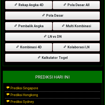
Rekap Angka 4D
Pola Dasar All
Pola Dasar
Pembalik Angka
Multi Kombinasi
LN vs DN
Kombinasi 4D
Kolaborasi LN
Kalkulator Togel
PREDIKSI HARI INI
Prediksi Singapore
Prediksi Hongkong
Prediksi Sydney