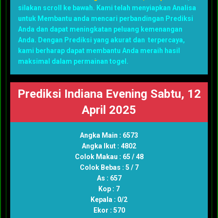
silakan scroll ke bawah. Kami telah menyiapkan Analisa
untuk Membantu anda mencari perbandingan Prediksi
Anda dan dapat meningkatan peluang kemenangan
Anda. Dengan Prediksi yang akurat dan terpercaya,
kami berharap dapat membantu Anda meraih hasil
maksimal dalam permainan togel.
Prediksi Indiana Evening Sabtu, 12
April 2025
Angka Main : 6573
Angka Ikut : 4802
Colok Makau : 65 / 48
Colok Bebas : 5 / 7
As : 657
Kop : 7
Kepala : 0/2
Ekor : 570