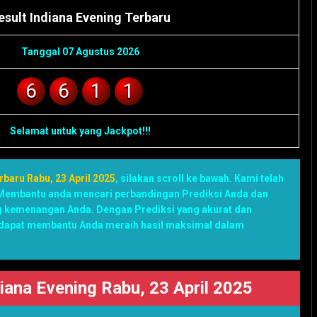
esult Indiana Evening Terbaru
Tanggal 07 Agustus 2026
6
6
1
1
Selamat untuk yang Jackpot!!!
rbaru Rabu, 23 April 2025
, silakan scroll ke bawah. Kami telah
 Membantu anda mencari perbandingan Prediksi Anda dan
g kemenangan Anda. Dengan Prediksi yang akurat dan
 dapat membantu Anda meraih hasil maksimal dalam
diana Evening Rabu, 23 April 2025