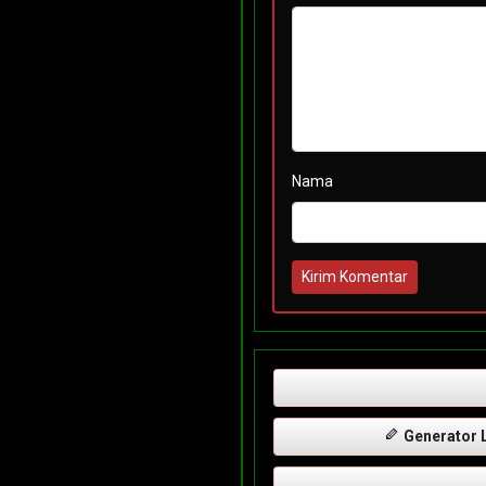
Nama
Kirim Komentar
Generator 