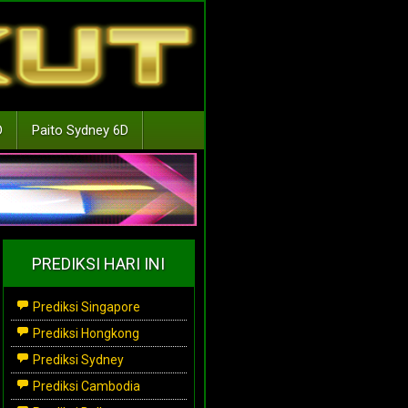
D
Paito Sydney 6D
PREDIKSI HARI INI
Prediksi Singapore
Prediksi Hongkong
Prediksi Sydney
Prediksi Cambodia