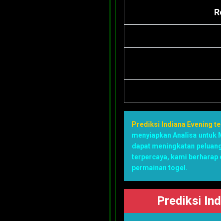
R
Prediksi Indiana Evening te
menyiapkan Analisa untuk
dapat meningkatan peluan
terpercaya, kami berharap
permainan togel.
Prediksi In