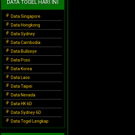
DATA TOGEL HARI INI
Data Singapore
Data Hongkong
Data Sydney
Data Cambodia
Data Bullseye
Data Pcso
Data Korea
Data Laos
Data Taipei
Data Nevada
Data HK 6D
Data Sydney 6D
Data Togel Lengkap