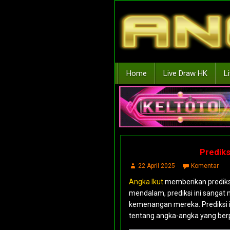
Home
Live Draw HK
L
Prediks
22 April 2025
Komentar
Angka Ikut
memberikan prediksi
mendalam, prediksi ini sanga
kemenangan mereka. Prediksi in
tentang angka-angka yang berpo