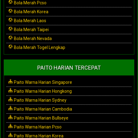
Bola Merah Pcso
Bola Merah Korea
Bola Merah Laos
Bola Merah Taipei
Bola Merah Nevada
Bola Merah Togel Lengkap
PAITO HARIAN TERCEPAT
Paito Warna Harian Singapore
Paito Warna Harian Hongkong
Paito Warna Harian Sydney
Paito Warna Harian Cambodia
Paito Warna Harian Bullseye
Paito Warna Harian Pcso
Paito Warna Harian Korea