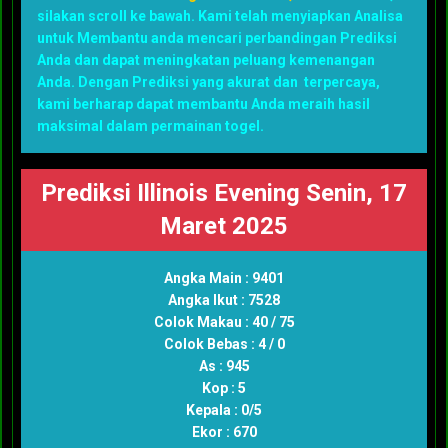
silakan scroll ke bawah. Kami telah menyiapkan Analisa
untuk Membantu anda mencari perbandingan Prediksi
Anda dan dapat meningkatan peluang kemenangan
Anda. Dengan Prediksi yang akurat dan terpercaya,
kami berharap dapat membantu Anda meraih hasil
maksimal dalam permainan togel.
Prediksi Illinois Evening Senin, 17
Maret 2025
Angka Main : 9401
Angka Ikut : 7528
Colok Makau : 40 / 75
Colok Bebas : 4 / 0
As : 945
Kop : 5
Kepala : 0/5
Ekor : 670