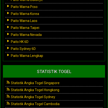
Paito Warna Pcso
Paito Warna Korea
Paito Warna Laos
Paito Warna Taipei
Paito Warna Nevada
Paito HK 6D
Paito Sydney 6D
Paito Warna Lengkap
STATISTIK TOGEL
Statistik Angka Togel Singapore
Statistik Angka Togel Hongkong
Statistik Angka Togel Sydney
Statistik Angka Togel Cambodia