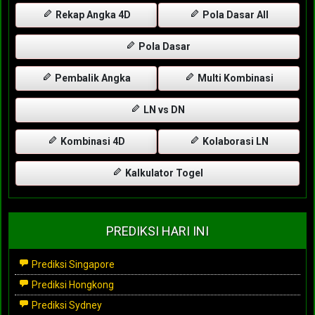
Rekap Angka 4D
Pola Dasar All
Pola Dasar
Pembalik Angka
Multi Kombinasi
LN vs DN
Kombinasi 4D
Kolaborasi LN
Kalkulator Togel
PREDIKSI HARI INI
Prediksi Singapore
Prediksi Hongkong
Prediksi Sydney