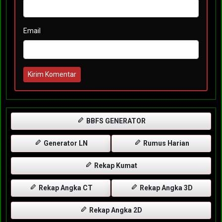
Email
Kirim Komentar
BBFS GENERATOR
Generator LN
Rumus Harian
Rekap Kumat
Rekap Angka CT
Rekap Angka 3D
Rekap Angka 2D