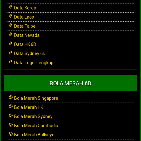
Data Korea
Data Laos
Data Taipei
Data Nevada
Data HK 6D
Data Sydney 6D
Data Togel Lengkap
BOLA MERAH 6D
Bola Merah Singapore
Bola Merah HK
Bola Merah Sydney
Bola Merah Cambodia
Bola Merah Bullseye