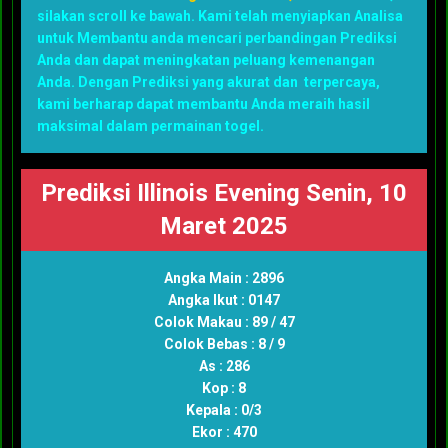
silakan scroll ke bawah. Kami telah menyiapkan Analisa
untuk Membantu anda mencari perbandingan Prediksi
Anda dan dapat meningkatan peluang kemenangan
Anda. Dengan Prediksi yang akurat dan terpercaya,
kami berharap dapat membantu Anda meraih hasil
maksimal dalam permainan togel.
Prediksi Illinois Evening Senin, 10
Maret 2025
Angka Main : 2896
Angka Ikut : 0147
Colok Makau : 89 / 47
Colok Bebas : 8 / 9
As : 286
Kop : 8
Kepala : 0/3
Ekor : 470