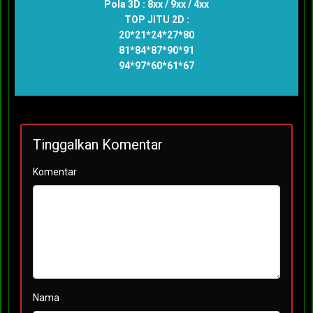
Pola 3D : 8xx / 9xx / 4xx
TOP JITU 2D :
20*21*24*27*80
81*84*87*90*91
94*97*60*61*67
Tinggalkan Komentar
Komentar
Nama