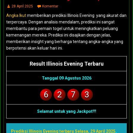
28 April 2025
Komentar
Angka Ikut
memberikan prediksi Illinois Evening yang akurat dan
terpercaya. Dengan analisis mendalam, prediksi ini sangat
membantu para pemain togel untuk meningkatkan peluang
kemenangan mereka. Prediksi ini disajikan dengan jelas,
memberikan insight yang berharga tentang angka-angka yang
berpotensi akan keluar hari ini.
Result Illinois Evening Terbaru
Tanggal 09 Agustus 2026
6
2
7
3
Selamat untuk yang Jackpot!!!
Prediksi Illinois Evening terbaru Selasa, 29 April 2025
,