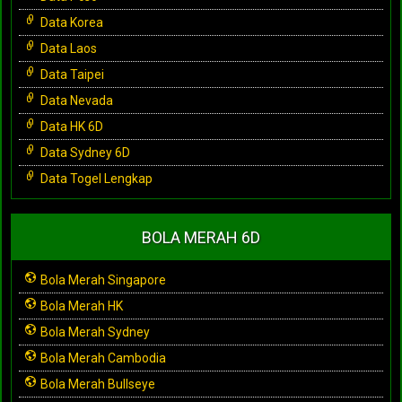
Data Korea
Data Laos
Data Taipei
Data Nevada
Data HK 6D
Data Sydney 6D
Data Togel Lengkap
BOLA MERAH 6D
Bola Merah Singapore
Bola Merah HK
Bola Merah Sydney
Bola Merah Cambodia
Bola Merah Bullseye