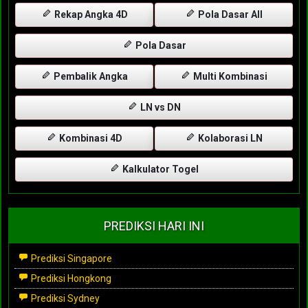
Rekap Angka 4D
Pola Dasar All
Pola Dasar
Pembalik Angka
Multi Kombinasi
LN vs DN
Kombinasi 4D
Kolaborasi LN
Kalkulator Togel
PREDIKSI HARI INI
Prediksi Singapore
Prediksi Hongkong
Prediksi Sydney