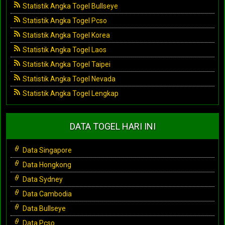
Statistik Angka Togel Bullseye
Statistik Angka Togel Pcso
Statistik Angka Togel Korea
Statistik Angka Togel Laos
Statistik Angka Togel Taipei
Statistik Angka Togel Nevada
Statistik Angka Togel Lengkap
DATA TOGEL HARI INI
Data Singapore
Data Hongkong
Data Sydney
Data Cambodia
Data Bullseye
Data Pcso