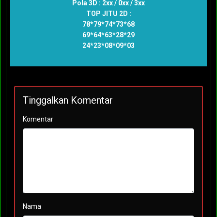
Pola 3D : 2xx / 0xx / 3xx
TOP JITU 2D :
78*79*74*73*68
69*64*63*28*29
24*23*08*09*03
Tinggalkan Komentar
Komentar
Nama