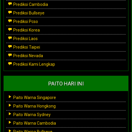
Prediksi Cambodia
Prediksi Bullseye
Prediksi Pcso
Prediksi Korea
Prediksi Laos
Prediksi Taipei
Prediksi Nevada
Prediksi Kami Lengkap
PAITO HARI INI
Paito Warna Singapore
Paito Warna Hongkong
Paito Warna Sydney
Paito Warna Cambodia
Paito Warna Bullseye