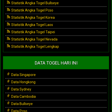
Statistik Angka Togel Bullseye
Statistik Angka Togel Pcso
Statistik Angka Togel Korea
Statistik Angka Togel Laos
Statistik Angka Togel Taipei
Statistik Angka Togel Nevada
Statistik Angka Togel Lengkap
DATA TOGEL HARI INI
Data Singapore
Data Hongkong
Data Sydney
Data Cambodia
Data Bullseye
Data Pcso