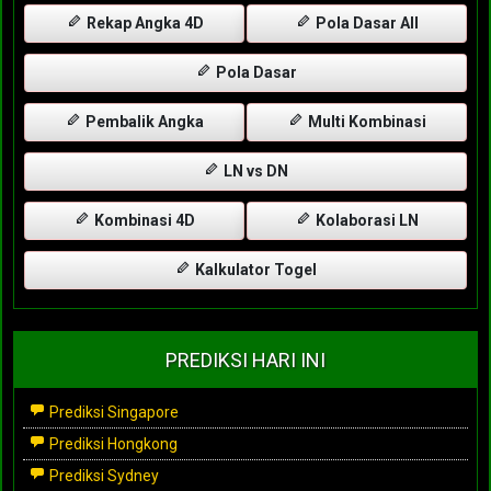
Rekap Angka 4D
Pola Dasar All
Pola Dasar
Pembalik Angka
Multi Kombinasi
LN vs DN
Kombinasi 4D
Kolaborasi LN
Kalkulator Togel
PREDIKSI HARI INI
Prediksi Singapore
Prediksi Hongkong
Prediksi Sydney