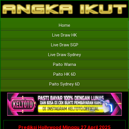
Home
Live Draw HK
Live Draw SGP
Live Draw Sydney
Paito Warna
Paito HK 6D
Paito Sydney 6D
Prediksi Hollywood Minggu 27 April 2025