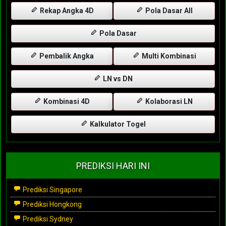
Rekap Angka 4D
Pola Dasar All
Pola Dasar
Pembalik Angka
Multi Kombinasi
LN vs DN
Kombinasi 4D
Kolaborasi LN
Kalkulator Togel
PREDIKSI HARI INI
Prediksi Singapore
Prediksi Hongkong
Prediksi Sydney