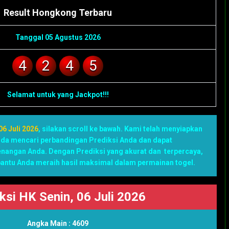
Result Hongkong Terbaru
Tanggal 05 Agustus 2026
4
2
4
5
Selamat untuk yang Jackpot!!!
06 Juli 2026
, silakan scroll ke bawah. Kami telah menyiapkan
da mencari perbandingan Prediksi Anda dan dapat
angan Anda. Dengan Prediksi yang akurat dan terpercaya,
ntu Anda meraih hasil maksimal dalam permainan togel.
ksi HK Senin, 06 Juli 2026
Angka Main : 4609