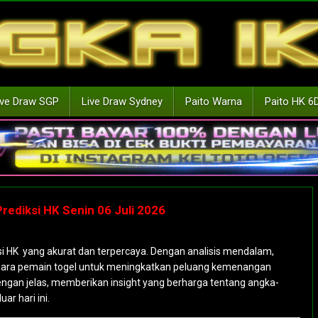
ive Draw SGP
Live Draw Sydney
Paito Warna
Paito HK 6
Prediksi HK Senin 06 Juli 2026
 HK yang akurat dan terpercaya. Dengan analisis mendalam,
 para pemain togel untuk meningkatkan peluang kemenangan
 dengan jelas, memberikan insight yang berharga tentang angka-
ar hari ini.