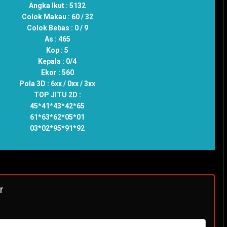
Angka Ikut : 5132
Colok Makau : 60 / 32
Colok Bebas : 0 / 9
As : 465
Kop : 5
Kepala : 0/4
Ekor : 560
Pola 3D : 6xx / 0xx / 3xx
TOP JITU 2D :
45*41*43*42*65
61*63*62*05*01
03*02*95*91*92
r