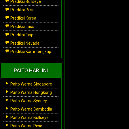
Prediksi Bullseye
Prediksi Pcso
Prediksi Korea
Prediksi Laos
Prediksi Taipei
Prediksi Nevada
Prediksi Kami Lengkap
PAITO HARI INI
Paito Warna Singapore
Paito Warna Hongkong
Paito Warna Sydney
Paito Warna Cambodia
Paito Warna Bullseye
Paito Warna Pcso