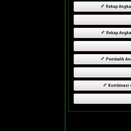
Rekap Angka
Rekap Angka
Pembalik An
Kombinasi 