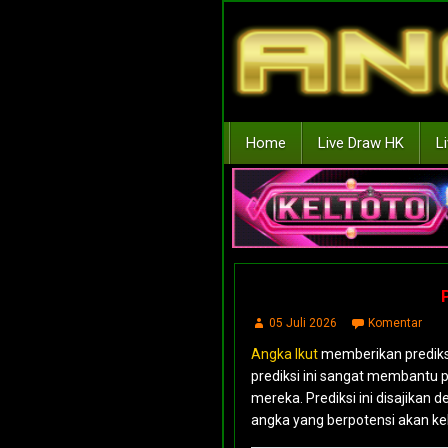
Home
Live Draw HK
L
05 Juli 2026
Komentar
Angka Ikut
memberikan prediksi
prediksi ini sangat membantu
mereka. Prediksi ini disajikan
angka yang berpotensi akan kelu