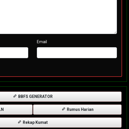
Email
BBFS GENERATOR
LN
Rumus Harian
Rekap Kumat