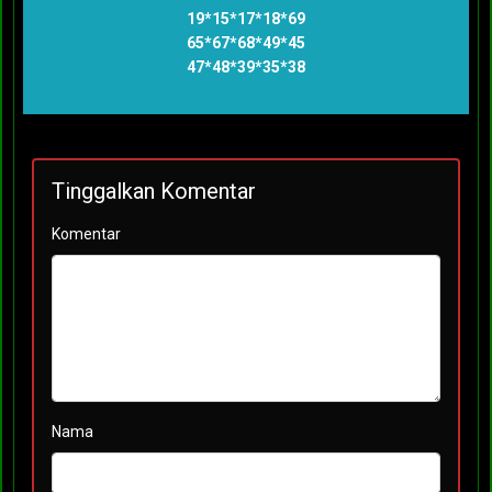
19*15*17*18*69
65*67*68*49*45
47*48*39*35*38
Tinggalkan Komentar
Komentar
Nama