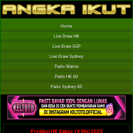
Home
Live Draw HK
Live Draw SGP
Live Draw Sydney
Paito Warna
Paito HK 6D
Paito Sydney 6D
Prediksi HK Sabtu 10 Mei 2025