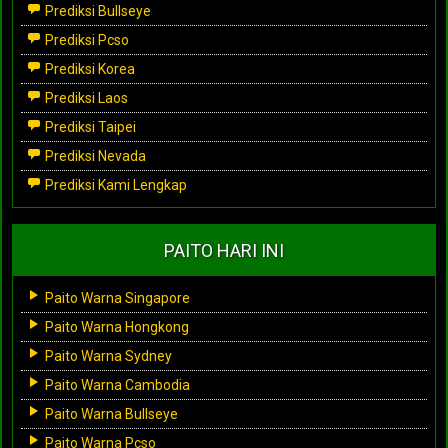
Prediksi Bullseye
Prediksi Pcso
Prediksi Korea
Prediksi Laos
Prediksi Taipei
Prediksi Nevada
Prediksi Kami Lengkap
PAITO HARI INI
Paito Warna Singapore
Paito Warna Hongkong
Paito Warna Sydney
Paito Warna Cambodia
Paito Warna Bullseye
Paito Warna Pcso