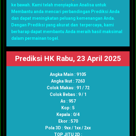
ke bawah. Kami telah menyiapkan Analisa untuk
Membantu anda mencari perbandingan Prediksi Anda
dan dapat meningkatan peluang kemenangan Anda.
Dengan Prediksi yang akurat dan terpercaya, kami
berharap dapat membantu Anda meraih hasil maksimal
dalam permainan togel.
Prediksi HK Rabu, 23 April 2025
Angka Main : 9105
Angka Ikut : 7263
Colok Makau : 91 / 72
Colok Bebas : 9 / 1
As : 957
Kop : 5
Kepala : 0/4
Ekor : 570
Pola 3D : 9xx / 1xx / 2xx
TOP JITU 2D :