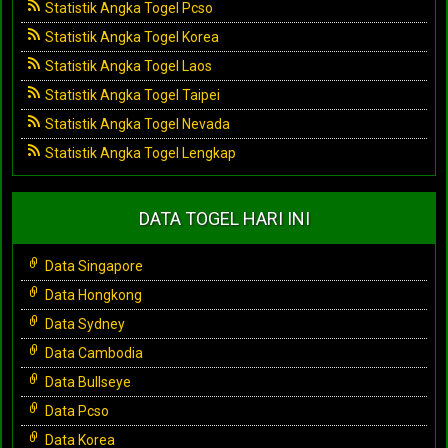
Statistik Angka Togel Pcso
Statistik Angka Togel Korea
Statistik Angka Togel Laos
Statistik Angka Togel Taipei
Statistik Angka Togel Nevada
Statistik Angka Togel Lengkap
DATA TOGEL HARI INI
Data Singapore
Data Hongkong
Data Sydney
Data Cambodia
Data Bullseye
Data Pcso
Data Korea