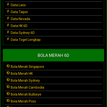
Data Laos
Data Taipei
Data Nevada
Data HK 6D
Data Sydney 6D
Data Togel Lengkap
BOLA MERAH 6D
Bola Merah Singapore
Bola Merah HK
Bola Merah Sydney
Bola Merah Cambodia
Bola Merah Bullseye
Bola Merah Pcso