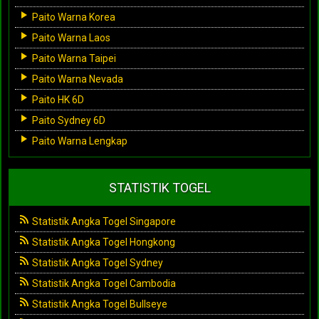
Paito Warna Korea
Paito Warna Laos
Paito Warna Taipei
Paito Warna Nevada
Paito HK 6D
Paito Sydney 6D
Paito Warna Lengkap
STATISTIK TOGEL
Statistik Angka Togel Singapore
Statistik Angka Togel Hongkong
Statistik Angka Togel Sydney
Statistik Angka Togel Cambodia
Statistik Angka Togel Bullseye