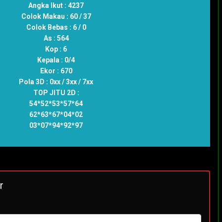
Angka Ikut : 4237
Colok Makau : 60 / 37
Colok Bebas : 6 / 0
As : 564
Kop : 6
Kepala : 0/4
Ekor : 670
Pola 3D : 0xx / 3xx / 7xx
TOP JITU 2D :
54*52*53*57*64
62*63*67*04*02
03*07*94*92*97
r