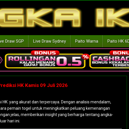
ive Draw SGP
Live Draw Sydney
Paito Warna
Paito HK 6
rediksi HK Kamis 09 Juli 2026
 HK yang akurat dan terpercaya. Dengan analisis mendalam,
 para pemain togel untuk meningkatkan peluang kemenangan
 dengan jelas, memberikan insight yang berharga tentang angka-
ar hari ini.