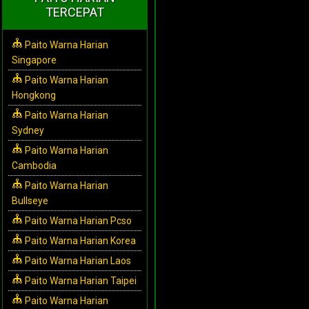
TERCEPAT
Paito Warna Harian
Singapore
Paito Warna Harian
Hongkong
Paito Warna Harian
Sydney
Paito Warna Harian
Cambodia
Paito Warna Harian
Bullseye
Paito Warna Harian Pcso
Paito Warna Harian Korea
Paito Warna Harian Laos
Paito Warna Harian Taipei
Paito Warna Harian