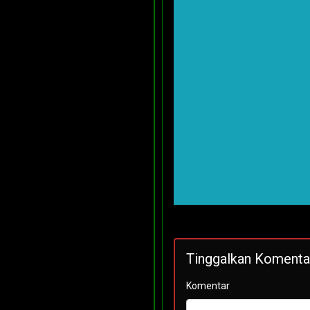
Tinggalkan Komenta
Komentar