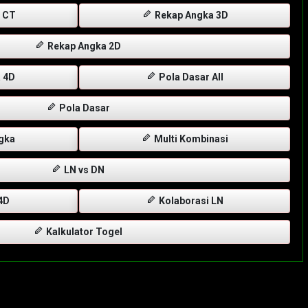
 CT
Rekap Angka 3D
Rekap Angka 2D
 4D
Pola Dasar All
Pola Dasar
gka
Multi Kombinasi
LN vs DN
4D
Kolaborasi LN
Kalkulator Togel