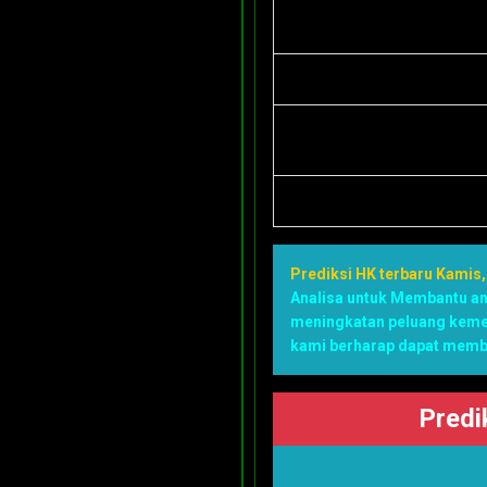
Prediksi HK terbaru Kamis, 
Analisa untuk Membantu an
meningkatan peluang kemen
kami berharap dapat memba
Predi