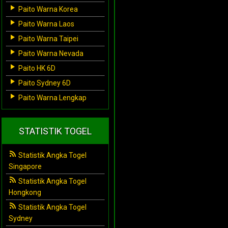
Paito Warna Korea
Paito Warna Laos
Paito Warna Taipei
Paito Warna Nevada
Paito HK 6D
Paito Sydney 6D
Paito Warna Lengkap
STATISTIK TOGEL
Statistik Angka Togel
Singapore
Statistik Angka Togel
Hongkong
Statistik Angka Togel
Sydney