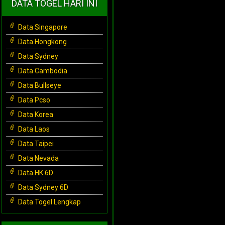
DATA TOGEL HARI INI
Data Singapore
Data Hongkong
Data Sydney
Data Cambodia
Data Bullseye
Data Pcso
Data Korea
Data Laos
Data Taipei
Data Nevada
Data HK 6D
Data Sydney 6D
Data Togel Lengkap