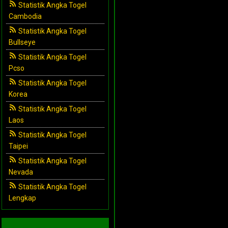
Statistik Angka Togel
Cambodia
Statistik Angka Togel
Bullseye
Statistik Angka Togel
Pcso
Statistik Angka Togel
Korea
Statistik Angka Togel
Laos
Statistik Angka Togel
Taipei
Statistik Angka Togel
Nevada
Statistik Angka Togel
Lengkap