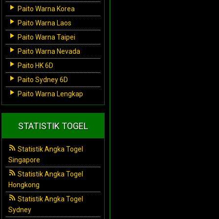
Paito Warna Korea
Paito Warna Laos
Paito Warna Taipei
Paito Warna Nevada
Paito HK 6D
Paito Sydney 6D
Paito Warna Lengkap
STATISTIK TOGEL
Statistik Angka Togel
Singapore
Statistik Angka Togel
Hongkong
Statistik Angka Togel
Sydney