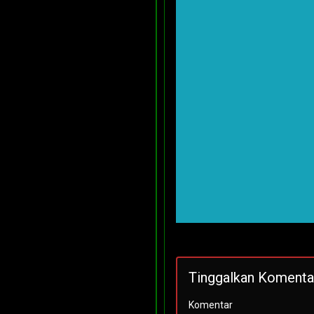
Tinggalkan Komenta
Komentar