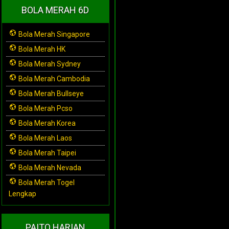
BOLA MERAH 6D
Bola Merah Singapore
Bola Merah HK
Bola Merah Sydney
Bola Merah Cambodia
Bola Merah Bullseye
Bola Merah Pcso
Bola Merah Korea
Bola Merah Laos
Bola Merah Taipei
Bola Merah Nevada
Bola Merah Togel
Lengkap
PAITO HARIAN