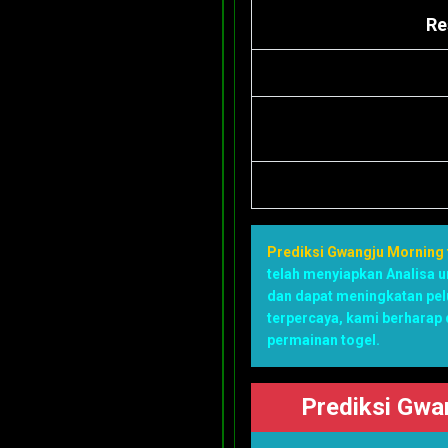
Re
Prediksi Gwangju Morning t
telah menyiapkan Analisa 
dan dapat meningkatan pe
terpercaya, kami berharap
permainan togel.
Prediksi Gwa