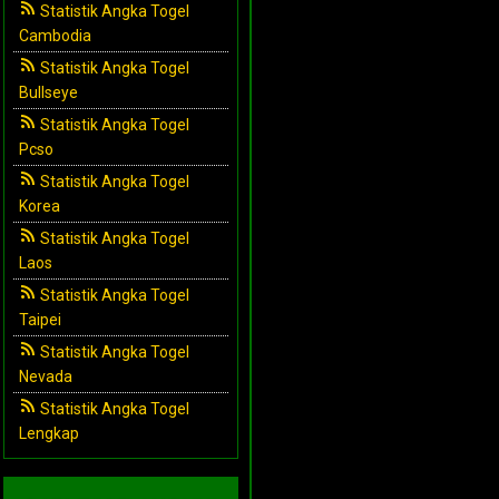
Statistik Angka Togel
Cambodia
Statistik Angka Togel
Bullseye
Statistik Angka Togel
Pcso
Statistik Angka Togel
Korea
Statistik Angka Togel
Laos
Statistik Angka Togel
Taipei
Statistik Angka Togel
Nevada
Statistik Angka Togel
Lengkap