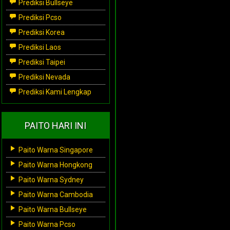
Prediksi Bullseye
Prediksi Pcso
Prediksi Korea
Prediksi Laos
Prediksi Taipei
Prediksi Nevada
Prediksi Kami Lengkap
PAITO HARI INI
Paito Warna Singapore
Paito Warna Hongkong
Paito Warna Sydney
Paito Warna Cambodia
Paito Warna Bullseye
Paito Warna Pcso