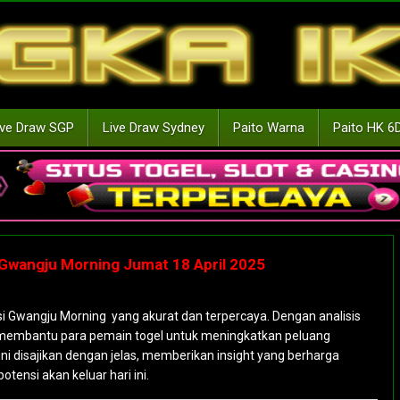
ive Draw SGP
Live Draw Sydney
Paito Warna
Paito HK 6
 Gwangju Morning Jumat 18 April 2025
 Gwangju Morning yang akurat dan terpercaya. Dengan analisis
t membantu para pemain togel untuk meningkatkan peluang
i disajikan dengan jelas, memberikan insight yang berharga
tensi akan keluar hari ini.