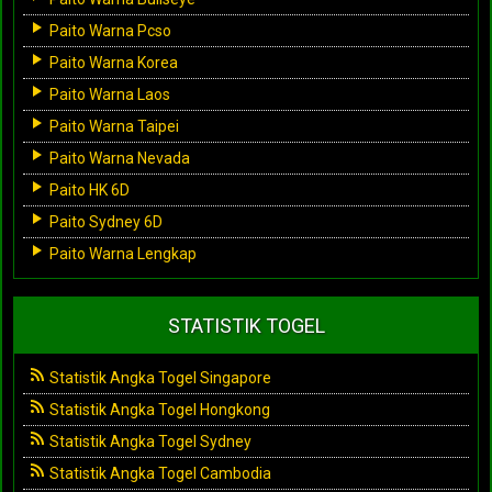
Paito Warna Pcso
Paito Warna Korea
Paito Warna Laos
Paito Warna Taipei
Paito Warna Nevada
Paito HK 6D
Paito Sydney 6D
Paito Warna Lengkap
STATISTIK TOGEL
Statistik Angka Togel Singapore
Statistik Angka Togel Hongkong
Statistik Angka Togel Sydney
Statistik Angka Togel Cambodia