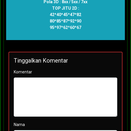
Pola 3D : 8xx / 5xx / 7xx
TOP JITU 2D :
42*40*45*47*82
80*85*87*92*90
95*97*62*60*67
Tinggalkan Komentar
Komentar
Nama