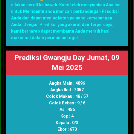
silakan scroll ke bawah. Kami telah menyiapkan Analisa
untuk Membantu anda mencari perbandingan Prediksi
Anda dan dapat meningkatan peluang kemenangan
Anda. Dengan Prediksi yang akurat dan terpercaya,
kami berharap dapat membantu Anda meraih hasil
maksimal dalam permainan togel.
Prediksi Gwangju Day Jumat, 09
Mei 2025
Angka Main : 4896
Angka Ikut : 2057
Colok Makau : 48 / 57
Colok Bebas : 9 / 6
As : 486
Kop : 4
Kepala : 0/3
Ekor : 670