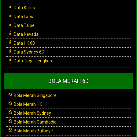
Data Korea
Data Laos
Data Taipei
Data Nevada
Data HK 6D
Data Sydney 6D
Data Togel Lengkap
BOLA MERAH 6D
Bola Merah Singapore
Bola Merah HK
Bola Merah Sydney
Bola Merah Cambodia
Bola Merah Bullseye