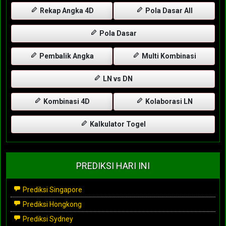
Rekap Angka 4D
Pola Dasar All
Pola Dasar
Pembalik Angka
Multi Kombinasi
LN vs DN
Kombinasi 4D
Kolaborasi LN
Kalkulator Togel
PREDIKSI HARI INI
Prediksi Singapore
Prediksi Hongkong
Prediksi Sydney