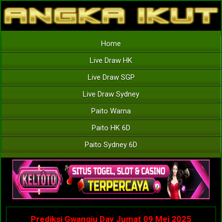
Home
Live Draw HK
Live Draw SGP
Live Draw Sydney
Paito Warna
Paito HK 6D
Paito Sydney 6D
Prediksi Gwangju Day Jumat 09 Mei 2025