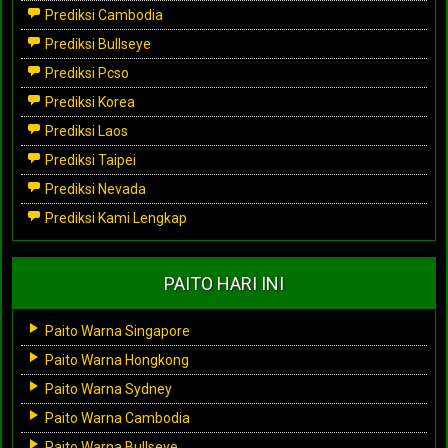
Prediksi Cambodia
Prediksi Bullseye
Prediksi Pcso
Prediksi Korea
Prediksi Laos
Prediksi Taipei
Prediksi Nevada
Prediksi Kami Lengkap
PAITO HARI INI
Paito Warna Singapore
Paito Warna Hongkong
Paito Warna Sydney
Paito Warna Cambodia
Paito Warna Bullseye