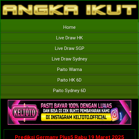
Home
Live Draw HK
Live Draw SGP
Live Draw Sydney
Paito Warna
Paito HK 6D
Paito Sydney 6D
Prediksi Germany Plus5 Rabu 19 Maret 2025