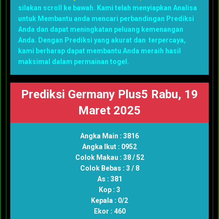
silakan scroll ke bawah. Kami telah menyiapkan Analisa
untuk Membantu anda mencari perbandingan Prediksi
Anda dan dapat meningkatan peluang kemenangan
Anda. Dengan Prediksi yang akurat dan terpercaya,
kami berharap dapat membantu Anda meraih hasil
maksimal dalam permainan togel.
Prediksi Germany Plus5 Rabu, 19
Maret 2025
Angka Main : 3816
Angka Ikut : 0952
Colok Makau : 38 / 52
Colok Bebas : 3 / 8
As : 381
Kop : 3
Kepala : 0/2
Ekor : 460