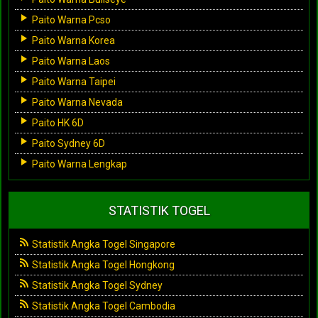
Paito Warna Pcso
Paito Warna Korea
Paito Warna Laos
Paito Warna Taipei
Paito Warna Nevada
Paito HK 6D
Paito Sydney 6D
Paito Warna Lengkap
STATISTIK TOGEL
Statistik Angka Togel Singapore
Statistik Angka Togel Hongkong
Statistik Angka Togel Sydney
Statistik Angka Togel Cambodia