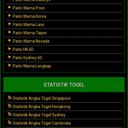
Paito Warna Pcso
Paito Warna Korea
Paito Warna Laos
Paito Warna Taipei
Paito Warna Nevada
Paito HK 6D
Paito Sydney 6D
Paito Warna Lengkap
STATISTIK TOGEL
Statistik Angka Togel Singapore
Statistik Angka Togel Hongkong
Statistik Angka Togel Sydney
Statistik Angka Togel Cambodia