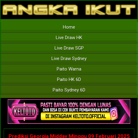
Home
Live Draw HK
Live Draw SGP
Live Draw Sydney
Paito Warna
Paito HK 6D
Paito Sydney 6D
Prediksi Georgia Midday Minggu 09 Februari 2025