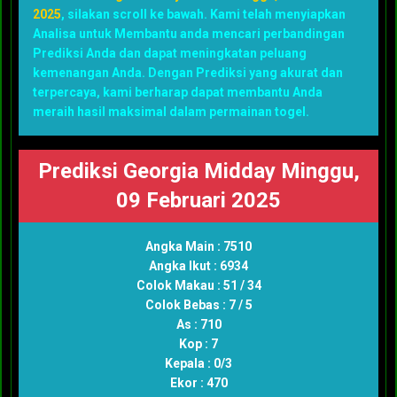
2025
, silakan scroll ke bawah. Kami telah menyiapkan
Analisa untuk Membantu anda mencari perbandingan
Prediksi Anda dan dapat meningkatan peluang
kemenangan Anda. Dengan Prediksi yang akurat dan
terpercaya, kami berharap dapat membantu Anda
meraih hasil maksimal dalam permainan togel.
Prediksi Georgia Midday Minggu,
09 Februari 2025
Angka Main : 7510
Angka Ikut : 6934
Colok Makau : 51 / 34
Colok Bebas : 7 / 5
As : 710
Kop : 7
Kepala : 0/3
Ekor : 470