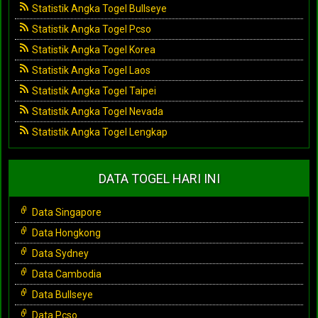
Statistik Angka Togel Bullseye
Statistik Angka Togel Pcso
Statistik Angka Togel Korea
Statistik Angka Togel Laos
Statistik Angka Togel Taipei
Statistik Angka Togel Nevada
Statistik Angka Togel Lengkap
DATA TOGEL HARI INI
Data Singapore
Data Hongkong
Data Sydney
Data Cambodia
Data Bullseye
Data Pcso