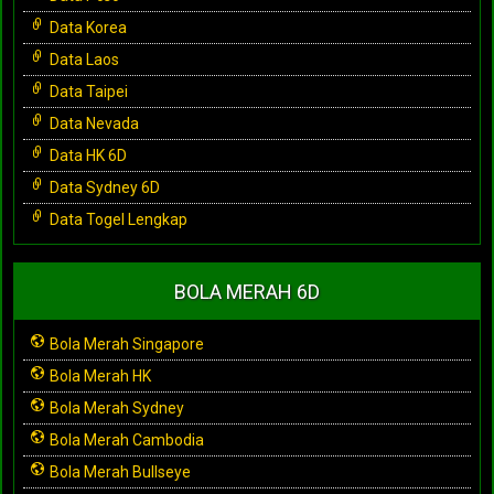
Data Korea
Data Laos
Data Taipei
Data Nevada
Data HK 6D
Data Sydney 6D
Data Togel Lengkap
BOLA MERAH 6D
Bola Merah Singapore
Bola Merah HK
Bola Merah Sydney
Bola Merah Cambodia
Bola Merah Bullseye