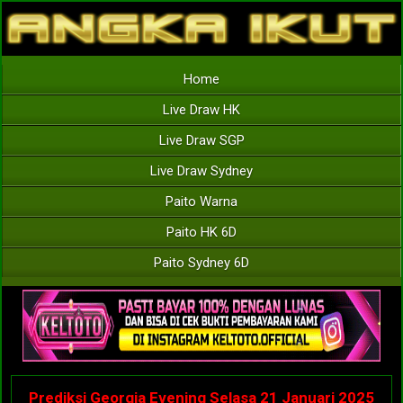
Home
Live Draw HK
Live Draw SGP
Live Draw Sydney
Paito Warna
Paito HK 6D
Paito Sydney 6D
Prediksi Georgia Evening Selasa 21 Januari 2025