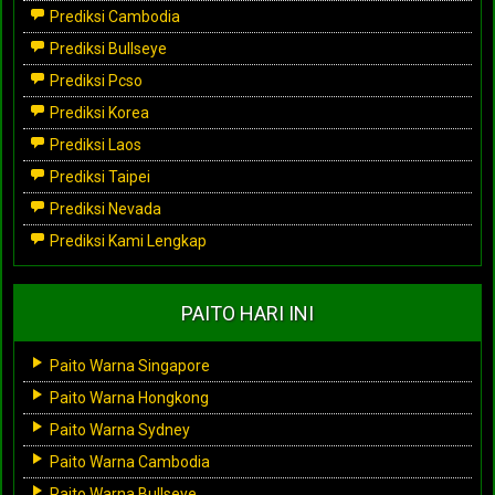
Prediksi Cambodia
Prediksi Bullseye
Prediksi Pcso
Prediksi Korea
Prediksi Laos
Prediksi Taipei
Prediksi Nevada
Prediksi Kami Lengkap
PAITO HARI INI
Paito Warna Singapore
Paito Warna Hongkong
Paito Warna Sydney
Paito Warna Cambodia
Paito Warna Bullseye