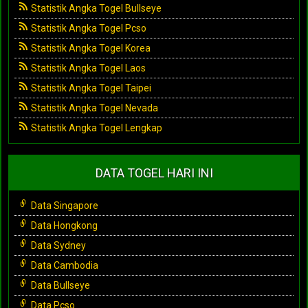
Statistik Angka Togel Bullseye
Statistik Angka Togel Pcso
Statistik Angka Togel Korea
Statistik Angka Togel Laos
Statistik Angka Togel Taipei
Statistik Angka Togel Nevada
Statistik Angka Togel Lengkap
DATA TOGEL HARI INI
Data Singapore
Data Hongkong
Data Sydney
Data Cambodia
Data Bullseye
Data Pcso