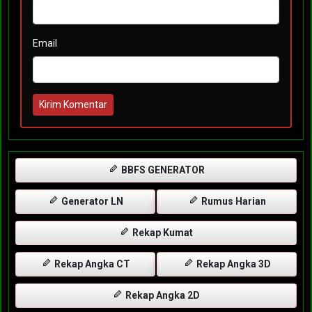
Email
Kirim Komentar
BBFS GENERATOR
Generator LN
Rumus Harian
Rekap Kumat
Rekap Angka CT
Rekap Angka 3D
Rekap Angka 2D