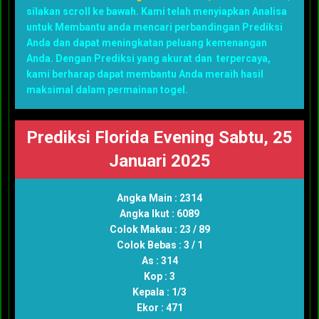
silakan scroll ke bawah. Kami telah menyiapkan Analisa
untuk Membantu anda mencari perbandingan Prediksi
Anda dan dapat meningkatan peluang kemenangan
Anda. Dengan Prediksi yang akurat dan terpercaya,
kami berharap dapat membantu Anda meraih hasil
maksimal dalam permainan togel.
Prediksi Florida Evening Sabtu, 25
Januari 2025
Angka Main : 2314
Angka Ikut : 6089
Colok Makau : 23 / 89
Colok Bebas : 3 / 1
As : 314
Kop : 3
Kepala : 1/3
Ekor : 471