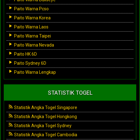
Paito Warna Pcso
Paito Warna Korea
Paito Warna Laos
Paito Warna Taipei
Paito Warna Nevada
Paito HK 6D
Paito Sydney 6D
Paito Warna Lengkap
STATISTIK TOGEL
Statistik Angka Togel Singapore
Statistik Angka Togel Hongkong
Statistik Angka Togel Sydney
Statistik Angka Togel Cambodia