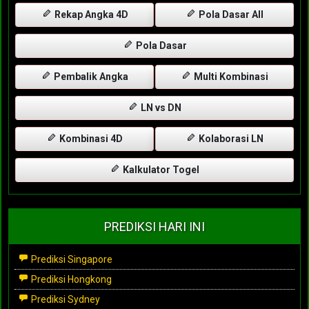
Rekap Angka 4D
Pola Dasar All
Pola Dasar
Pembalik Angka
Multi Kombinasi
LN vs DN
Kombinasi 4D
Kolaborasi LN
Kalkulator Togel
PREDIKSI HARI INI
Prediksi Singapore
Prediksi Hongkong
Prediksi Sydney