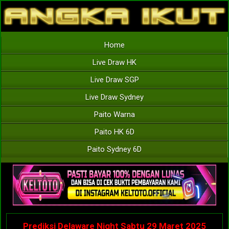
Home
Live Draw HK
Live Draw SGP
Live Draw Sydney
Paito Warna
Paito HK 6D
Paito Sydney 6D
Prediksi Delaware Night Sabtu 29 Maret 2025