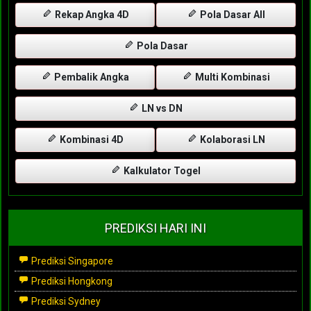
Rekap Angka 4D
Pola Dasar All
Pola Dasar
Pembalik Angka
Multi Kombinasi
LN vs DN
Kombinasi 4D
Kolaborasi LN
Kalkulator Togel
PREDIKSI HARI INI
Prediksi Singapore
Prediksi Hongkong
Prediksi Sydney