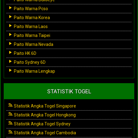
Paito Warna Pcso
Paito Warna Korea
Paito Warna Laos
Paito Warna Taipei
Paito Warna Nevada
Paito HK 6D
Paito Sydney 6D
Paito Warna Lengkap
STATISTIK TOGEL
Statistik Angka Togel Singapore
Statistik Angka Togel Hongkong
Statistik Angka Togel Sydney
Statistik Angka Togel Cambodia