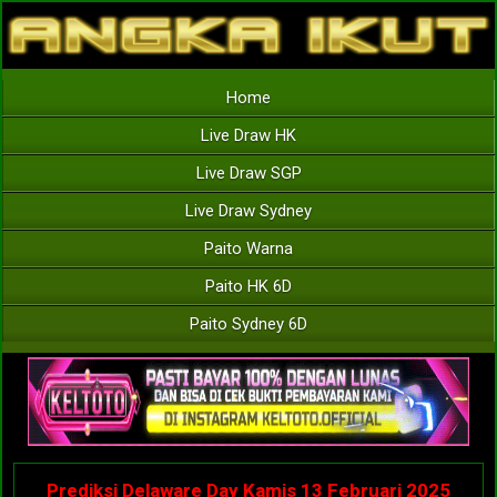
Home
Live Draw HK
Live Draw SGP
Live Draw Sydney
Paito Warna
Paito HK 6D
Paito Sydney 6D
Prediksi Delaware Day Kamis 13 Februari 2025