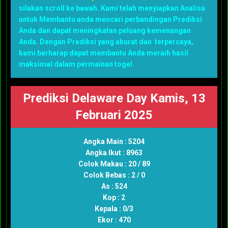
silakan scroll ke bawah. Kami telah menyiapkan Analisa
untuk Membantu anda mencari perbandingan Prediksi
Anda dan dapat meningkatan peluang kemenangan
Anda. Dengan Prediksi yang akurat dan terpercaya,
kami berharap dapat membantu Anda meraih hasil
maksimal dalam permainan togel.
Prediksi Delaware Day Kamis, 13
Februari 2025
Angka Main : 5204
Angka Ikut : 8963
Colok Makau : 20 / 89
Colok Bebas : 2 / 0
As : 524
Kop : 2
Kepala : 0/3
Ekor : 470