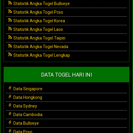
Statistik Angka Togel Bullseye
Statistik Angka Togel Pcso
Statistik Angka Togel Korea
Statistik Angka Togel Laos
Statistik Angka Togel Taipei
Statistik Angka Togel Nevada
Statistik Angka Togel Lengkap
DATA TOGEL HARI INI
Data Singapore
Data Hongkong
Data Sydney
Data Cambodia
Data Bullseye
Data Pcso