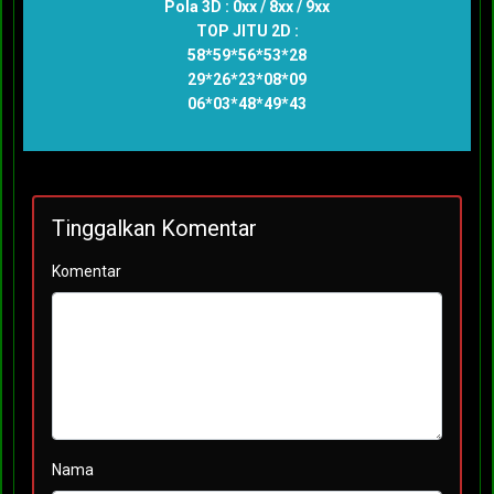
Pola 3D : 0xx / 8xx / 9xx
TOP JITU 2D :
58*59*56*53*28
29*26*23*08*09
06*03*48*49*43
Tinggalkan Komentar
Komentar
Nama