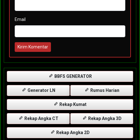
Email
Kirim Komentar
BBFS GENERATOR
Generator LN
Rumus Harian
Rekap Kumat
Rekap Angka CT
Rekap Angka 3D
Rekap Angka 2D