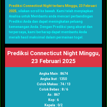
Prediksi Connecticut Night terbaru Minggu, 23 Februari
2025
, silakan scroll ke bawah. Kami telah menyiapkan
Analisa untuk Membantu anda mencari perbandingan
Prediksi Anda dan dapat meningkatan peluang
kemenangan Anda. Dengan Prediksi yang akurat dan
terpercaya, kami berharap dapat membantu Anda
meraih hasil maksimal dalam permainan togel.
Prediksi Connecticut Night Minggu,
23 Februari 2025
Angka Main : 8674
Angka Ikut : 1350
Colok Makau : 74 / 13
Colok Bebas : 8 / 6
As : 867
Kop : 6
Kepala : 0/2