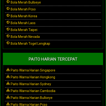
Bola Merah Bullseye
Bola Merah Pcso
Bola Merah Korea
Bola Merah Laos
Bola Merah Taipei
Bola Merah Nevada
Bola Merah Togel Lengkap
PAITO HARIAN TERCEPAT
Paito Warna Harian Singapore
Paito Warna Harian Hongkong
Paito Warna Harian Sydney
Paito Warna Harian Cambodia
Paito Warna Harian Bullseye
Paito Warna Harian Pcso