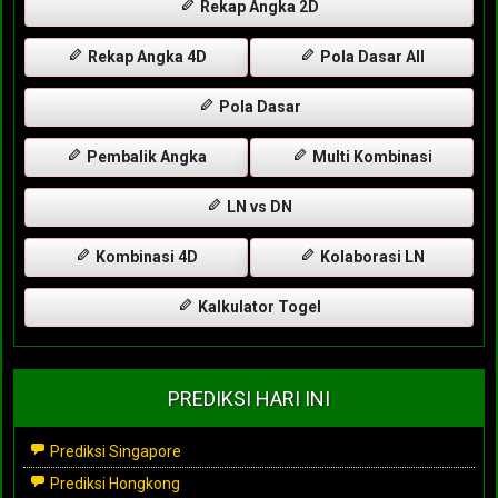
Rekap Angka 2D
Rekap Angka 4D
Pola Dasar All
Pola Dasar
Pembalik Angka
Multi Kombinasi
LN vs DN
Kombinasi 4D
Kolaborasi LN
Kalkulator Togel
PREDIKSI HARI INI
Prediksi Singapore
Prediksi Hongkong