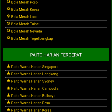
Bola Merah Pcso
Bola Merah Korea
Bola Merah Laos
Bola Merah Taipei
Bola Merah Nevada
Bola Merah Togel Lengkap
PAITO HARIAN TERCEPAT
Paito Warna Harian Singapore
Paito Warna Harian Hongkong
Paito Warna Harian Sydney
Paito Warna Harian Cambodia
Paito Warna Harian Bullseye
Paito Warna Harian Pcso
Paito Warna Harian Korea