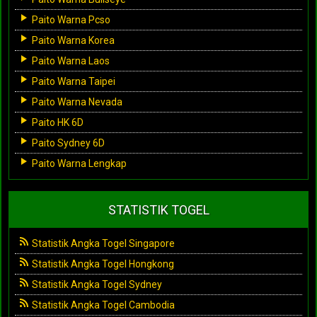
Paito Warna Pcso
Paito Warna Korea
Paito Warna Laos
Paito Warna Taipei
Paito Warna Nevada
Paito HK 6D
Paito Sydney 6D
Paito Warna Lengkap
STATISTIK TOGEL
Statistik Angka Togel Singapore
Statistik Angka Togel Hongkong
Statistik Angka Togel Sydney
Statistik Angka Togel Cambodia