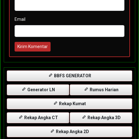
Email
Kirim Komentar
BBFS GENERATOR
Generator LN
Rumus Harian
Rekap Kumat
Rekap Angka CT
Rekap Angka 3D
Rekap Angka 2D