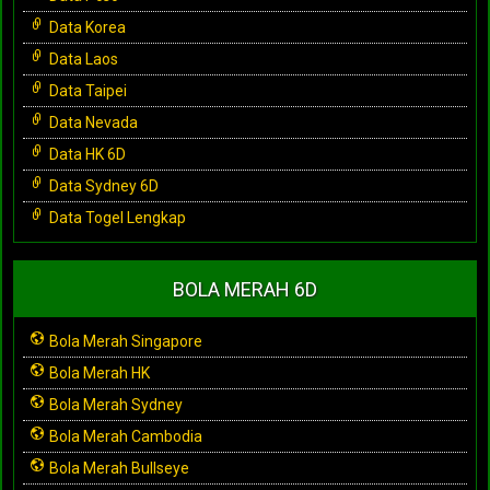
Data Korea
Data Laos
Data Taipei
Data Nevada
Data HK 6D
Data Sydney 6D
Data Togel Lengkap
BOLA MERAH 6D
Bola Merah Singapore
Bola Merah HK
Bola Merah Sydney
Bola Merah Cambodia
Bola Merah Bullseye