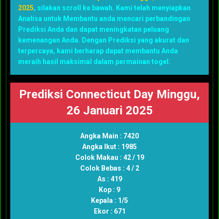
2025
, silakan scroll ke bawah. Kami telah menyiapkan
Analisa untuk Membantu anda mencari perbandingan
Prediksi Anda dan dapat meningkatan peluang
kemenangan Anda. Dengan Prediksi yang akurat dan
terpercaya, kami berharap dapat membantu Anda
meraih hasil maksimal dalam permainan togel.
Prediksi Connecticut Day Minggu,
26 Januari 2025
Angka Main : 7420
Angka Ikut : 1985
Colok Makau : 42 / 19
Colok Bebas : 4 / 2
As : 419
Kop : 9
Kepala : 1/5
Ekor : 671